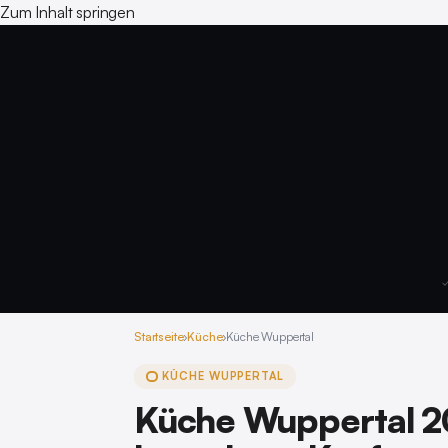
Zum Inhalt springen
✓
Startseite
›
Küche
›
Küche Wuppertal
KÜCHE WUPPERTAL
Küche Wuppertal 20