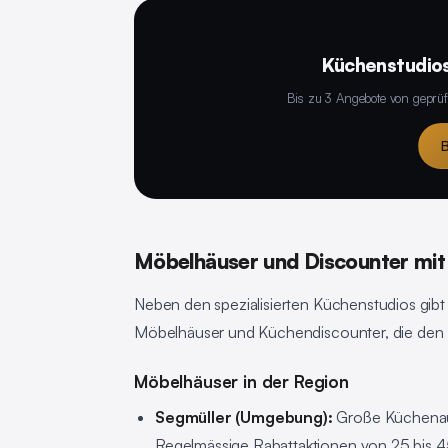
Küchenstudios
Bis zu 3 Angebote von geprüf
B
Möbelhäuser und Discounter mi
Neben den spezialisierten Küchenstudios gib
Möbelhäuser und Küchendiscounter, die den 
Möbelhäuser in der Region
Segmüller (Umgebung):
Große Küchenauss
Regelmässige Rabattaktionen von 25 bis 45 