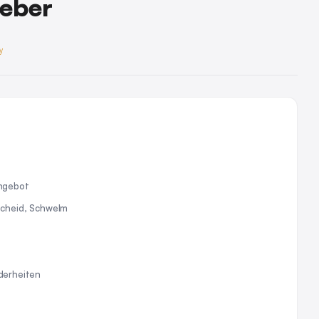
geber
y
ngebot
scheid, Schwelm
derheiten