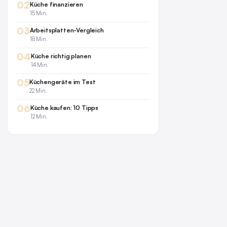
02
Küche finanzieren
15 Min.
03
Arbeitsplatten-Vergleich
18 Min.
04
Küche richtig planen
14 Min.
05
Küchengeräte im Test
22 Min.
06
Küche kaufen: 10 Tipps
12 Min.