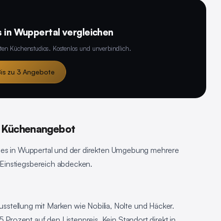
 in Wuppertal vergleichen
ten Küchenstudios. Kostenlos und unverbindlich.
is zu 3 Angebote
t Küchenangebot
t es in Wuppertal und der direkten Umgebung mehrere
Einstiegsbereich abdecken.
tellung mit Marken wie Nobilia, Nolte und Häcker.
Prozent auf den Listenpreis. Kein Standort direkt in