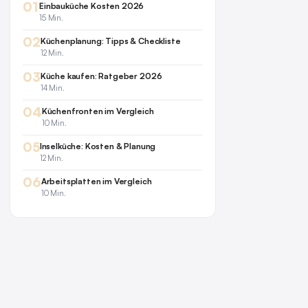
01
Einbauküche Kosten 2026
15 Min.
02
Küchenplanung: Tipps & Checkliste
12 Min.
03
Küche kaufen: Ratgeber 2026
14 Min.
04
Küchenfronten im Vergleich
10 Min.
05
Inselküche: Kosten & Planung
12 Min.
06
Arbeitsplatten im Vergleich
10 Min.