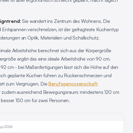
rfekt ist aber ergonomisch schlecht geplant, macht täglich
igntrend
: Sie wandert ins Zentrum des Wohnens. Die
 Entspannen verschmelzen, ist der gefragteste Küchentyp
derungen an Optik, Materialien und Schallschutz.
imale Arbeitshöhe berechnet sich aus der Körpergröße
pergröße ergibt das eine ideale Arbeitshöhe von 90 cm.
2 cm - bei Maßanfertigungen lässt sich die Höhe auf den
lsch geplante Küchen führen zu Rückenschmerzen und
tatt zum Vergnügen. Die
Berufsgenossenschaft
t zudem ausreichend Bewegungsraum: mindestens 120 cm
besser 150 cm für zwei Personen.
typ 2026