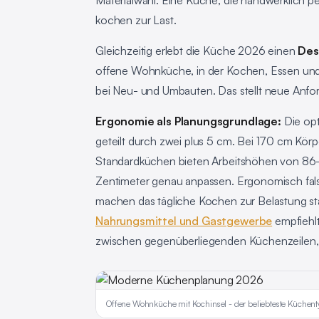
Materialwahl. Eine Küche, die handwerklich pe
kochen zur Last.
Gleichzeitig erlebt die Küche 2026 einen
Des
offene Wohnküche, in der Kochen, Essen und
bei Neu- und Umbauten. Das stellt neue Anfor
Ergonomie als Planungsgrundlage:
Die opt
geteilt durch zwei plus 5 cm. Bei 170 cm Kör
Standardküchen bieten Arbeitshöhen von 86-9
Zentimeter genau anpassen. Ergonomisch fa
machen das tägliche Kochen zur Belastung s
Nahrungsmittel und Gastgewerbe
empfiehl
zwischen gegenüberliegenden Küchenzeilen, 
Offene Wohnküche mit Kochinsel - der beliebteste Küchen