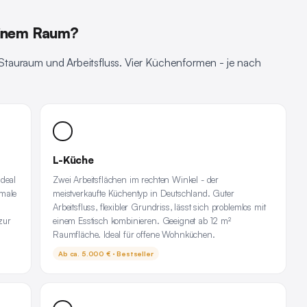
einem Raum?
tauraum und Arbeitsfluss. Vier Küchenformen - je nach
L-Küche
Ideal
Zwei Arbeitsflächen im rechten Winkel - der
hmale
meistverkaufte Küchentyp in Deutschland. Guter
Arbeitsfluss, flexibler Grundriss, lässt sich problemlos mit
zur
einem Esstisch kombinieren. Geeignet ab 12 m²
Raumfläche. Ideal für offene Wohnküchen.
Ab ca. 5.000 € · Bestseller