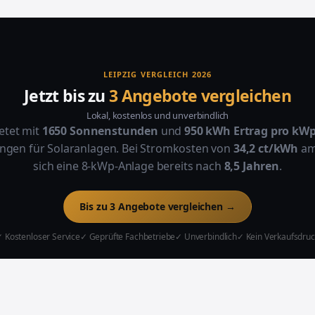
LEIPZIG VERGLEICH 2026
Jetzt bis zu
3 Angebote vergleichen
Lokal, kostenlos und unverbindlich
ietet mit
1650 Sonnenstunden
und
950 kWh Ertrag pro kW
ngen für Solaranlagen. Bei Stromkosten von
34,2 ct/kWh
amo
sich eine 8-kWp-Anlage bereits nach
8,5 Jahren
.
Bis zu 3 Angebote vergleichen →
 Kostenloser Service
✓ Geprüfte Fachbetriebe
✓ Unverbindlich
✓ Kein Verkaufsdruc