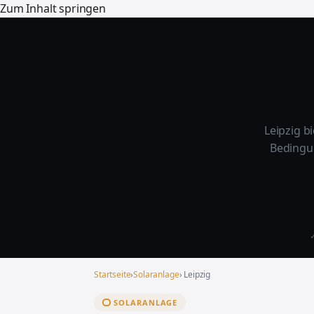
Zum Inhalt springen
Leipzig b
Bedingu
✓
Startseite
›
Solaranlage
› Leipzig
SOLARANLAGE