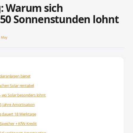
g: Warum sich
650 Sonnenstunden lohnt
s May
laranlagen bietet
achen Solar rentabel
 - wo Solar besonders lohnt
,5 Jahre Amortisation
g dauert 18 Werktage
 Speicher + KfW-Kredit