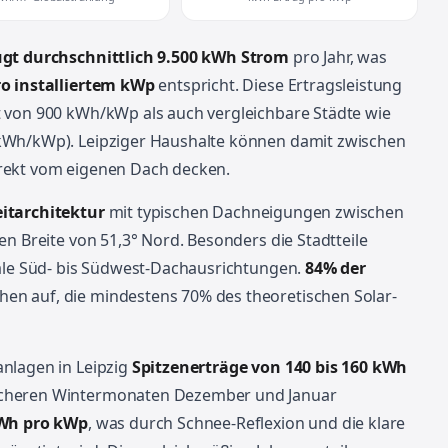
ugt durchschnittlich 9.500 kWh Strom
pro Jahr, was
o installiertem kWp
entspricht. Diese Ertragsleistung
 von 900 kWh/kWp als auch vergleichbare Städte wie
kWh/kWp). Leipziger Haushalte können damit zwischen
rekt vom eigenen Dach decken.
itarchitektur
mit typischen Dachneigungen zwischen
en Breite von 51,3° Nord. Besonders die Stadtteile
eale Süd- bis Südwest-Dachausrichtungen.
84% der
en auf, die mindestens 70% des theoretischen Solar-
nlagen in Leipzig
Spitzenerträge von 140 bis 160 kWh
wächeren Wintermonaten Dezember und Januar
kWh pro kWp
, was durch Schnee-Reflexion und die klare