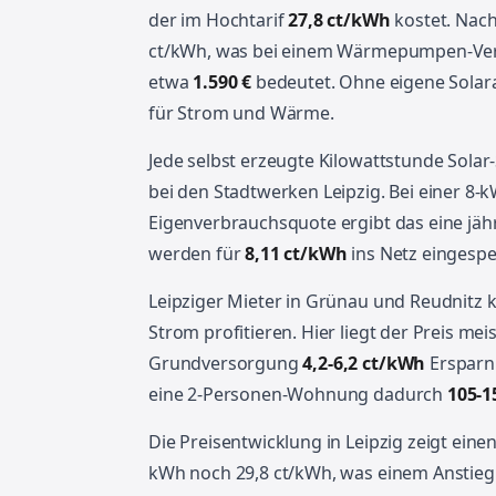
der im Hochtarif
27,8 ct/kWh
kostet. Nach
ct/kWh, was bei einem Wärmepumpen-Verb
etwa
1.590 €
bedeutet. Ohne eigene Solar
für Strom und Wärme.
Jede selbst erzeugte Kilowattstunde Sola
bei den Stadtwerken Leipzig. Bei einer 8
Eigenverbrauchsquote ergibt das eine jäh
werden für
8,11 ct/kWh
ins Netz eingespe
Leipziger Mieter in Grünau und Reudnitz
Strom profitieren. Hier liegt der Preis me
Grundversorgung
4,2-6,2 ct/kWh
Ersparni
eine 2-Personen-Wohnung dadurch
105-1
Die Preisentwicklung in Leipzig zeigt einen
kWh noch 29,8 ct/kWh, was einem Anstie