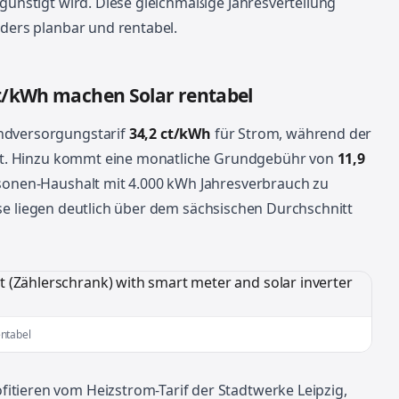
egünstigt wird. Diese gleichmäßige Jahresverteilung
nders planbar und rentabel.
 ct/kWh machen Solar rentabel
ndversorgungstarif
34,2 ct/kWh
für Strom, während der
gt. Hinzu kommt eine monatliche Grundgebühr von
11,9
rsonen-Haushalt mit 4.000 kWh Jahresverbrauch zu
ise liegen deutlich über dem sächsischen Durchschnitt
entabel
tieren vom Heizstrom-Tarif der Stadtwerke Leipzig,