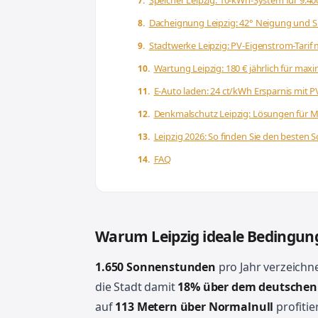
Speicher Leipzig: 10-kWh-System für 9.40
Dacheignung Leipzig: 42° Neigung und 
Stadtwerke Leipzig: PV-Eigenstrom-Tarif 
Wartung Leipzig: 180 € jährlich für max
E-Auto laden: 24 ct/kWh Ersparnis mit P
Denkmalschutz Leipzig: Lösungen für Mu
Leipzig 2026: So finden Sie den besten S
FAQ
Warum Leipzig ideale Bedingung
1.650 Sonnenstunden
pro Jahr verzeichne
die Stadt damit
18% über dem deutschen 
auf
113 Metern über Normalnull
profitie