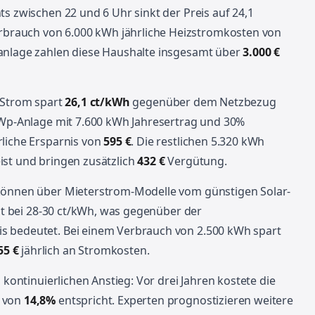
ts zwischen 22 und 6 Uhr sinkt der Preis auf 24,1
rauch von 6.000 kWh jährliche Heizstromkosten von
anlage zahlen diese Haushalte insgesamt über
3.000 €
r-Strom spart
26,1 ct/kWh
gegenüber dem Netzbezug
-kWp-Anlage mit 7.600 kWh Jahresertrag und 30%
rliche Ersparnis von
595 €
. Die restlichen 5.320 kWh
ist und bringen zusätzlich
432 €
Vergütung.
 können über Mieterstrom-Modelle vom günstigen Solar-
ist bei 28-30 ct/kWh, was gegenüber der
s bedeutet. Bei einem Verbrauch von 2.500 kWh spart
55 €
jährlich an Stromkosten.
 kontinuierlichen Anstieg: Vor drei Jahren kostete die
g von
14,8%
entspricht. Experten prognostizieren weitere