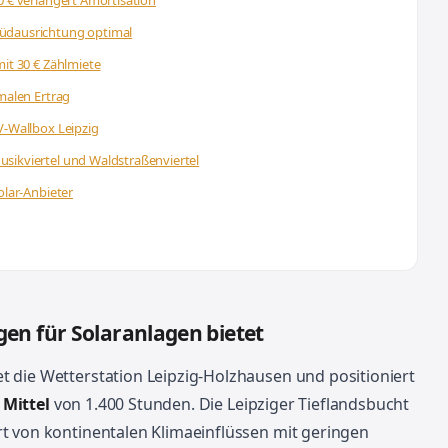
0 € verlängert Amortisation
Südausrichtung optimal
mit 30 € Zählmiete
imalen Ertrag
V-Wallbox Leipzig
sikviertel und Waldstraßenviertel
olar-Anbieter
en für Solaranlagen bietet
t die Wetterstation Leipzig-Holzhausen und positioniert
Mittel
von 1.400 Stunden. Die Leipziger Tieflandsbucht
rt von kontinentalen Klimaeinflüssen mit geringen