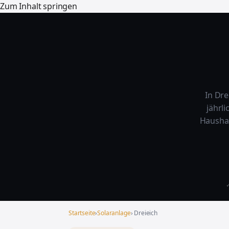
Zum Inhalt springen
In Dre
jährl
Haushal
✓
Startseite
›
Solaranlage
› Dreieich