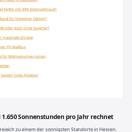
iel 8 kWp mit 30% Eigenverbrauch
azial für Dreieicher Dächer?
400€ oder doch ohne Speicher?
ür maximale Erträge
ener PV-Wallbox
ss für Wärmepumpe nutzen
meiden
 besten Solar-Anbieter
i 1.650 Sonnenstunden pro Jahr rechnet
eieich zu einem der sonnigsten Standorte in Hessen.