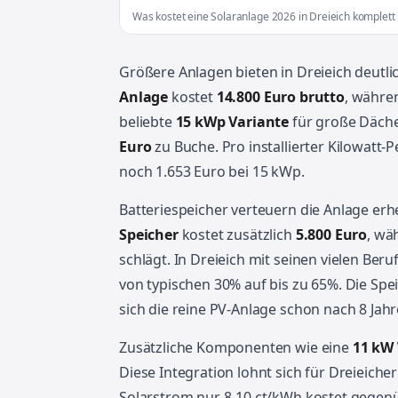
Was kostet eine Solaranlage 2026 in Dreieich komplet
Größere Anlagen bieten in Dreieich deutli
Anlage
kostet
14.800 Euro brutto
, währe
beliebte
15 kWp Variante
für große Däche
Euro
zu Buche. Pro installierter Kilowatt-
noch 1.653 Euro bei 15 kWp.
Batteriespeicher verteuern die Anlage erh
Speicher
kostet zusätzlich
5.800 Euro
, wä
schlägt. In Dreieich mit seinen vielen Ber
von typischen 30% auf bis zu 65%. Die Spe
sich die reine PV-Anlage schon nach 8 Jah
Zusätzliche Komponenten wie eine
11 kW
Diese Integration lohnt sich für Dreieiche
Solarstrom nur 8-10 ct/kWh kostet gegen