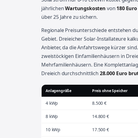
jährlichen
Wartungskosten
von
180 Euro
über 25 Jahre zu sichern.
Regionale Preisunterschiede entstehen du
Gebiet. Dreieicher Solar-Installateure kalk
Anbieter, da die Anfahrtswege kürzer sind
zweistöckigen Einfamilienhäusern in Dreie
Mehrfamilienhäusern. Eine Komplettanlag
Dreieich durchschnittlich
28.000 Euro bru
Anlagengröße
Preis ohne Speicher
4 kWp
8.500 €
8 kWp
14.800 €
10 kWp
17.500 €