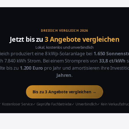
DREIEICH VERGLEICH 2026
Jetzt bis zu
3 Angebote vergleichen
Lokal, kostenlos und unverbindlich
ieich produziert eine 8 kWp-Solaranlage bei
1.650 Sonnens
ich 7.840 kWh Strom. Bei einem Strompreis von
33,8 ct/kWh
s
te bis zu
1.200 Euro
pro Jahr und amortisieren ihre Investiti
Jahren
.
Bis zu 3 Angebote vergleichen →
 Kostenloser Service
✓ Geprüfte Fachbetriebe
✓ Unverbindlich
✓ Kein Verkaufsdruc