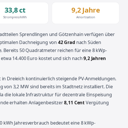
33,8 ct
9,2 Jahre
Strompreis/kWh
Amortisation
Stadtteilen Sprendlingen und Götzenhain verfügen über
 optimalen Dachneigung von
42 Grad
nach Süden
. Bereits 50 Quadratmeter reichen für eine 8 kWp-
n etwa 14.400 Euro kostet und sich nach
9,2 Jahren
in Dreieich kontinuierlich steigende PV-Anmeldungen.
von 3,2 MW sind bereits im Stadtnetz installiert. Die
a die lokale Infrastruktur für dezentrale Einspeisung
tunde erhalten Anlagenbesitzer
8,11 Cent
Vergütung
00 kWh Jahresverbrauch bedeutet eine 8 kWp-