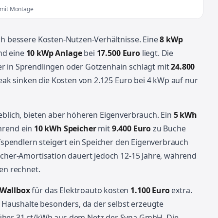
t mit Montage
ch bessere Kosten-Nutzen-Verhältnisse. Eine
8 kWp
nd eine
10 kWp Anlage
bei
17.500 Euro
liegt. Die
r in Sprendlingen oder Götzenhain schlägt mit
24.800
Peak sinken die Kosten von 2.125 Euro bei 4 kWp auf nur
eblich, bieten aber höheren Eigenverbrauch. Ein
5 kWh
hrend ein
10 kWh Speicher
mit
9.400 Euro
zu Buche
ufspendlern steigert ein Speicher den Eigenverbrauch
icher-Amortisation dauert jedoch 12-15 Jahre, während
ren rechnet.
 Wallbox
für das Elektroauto kosten
1.100 Euro
extra.
r Haushalte besonders, da der selbst erzeugte
über 31 ct/kWh aus dem Netz der Syna GmbH. Die