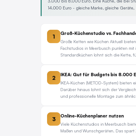
3.000 bis 8.000 Euro. Eine Küche, die bei St
14.000 Euro - gleiche Marke, gleiche Geräte, g
Groß-Küchenstudio vs. Fachhand
1
Große Ketten wie Küchen Aktuell bieten
Fachstudios in Meerbusch punkten mit i
Standardküchen lohnt sich die Kette, 
IKEA: Gut für Budgets bis 8.000 
2
IKEA-Küchen (METOD-System) bieten ein
Darüber hinaus lohnt sich der Vergleic
und professionelle Montage zum ähnlic
Online-Küchenplaner nutzen
3
Viele Küchenstudios in Meerbusch biete
Maßen und Wunschgeräten. Das spart Zei