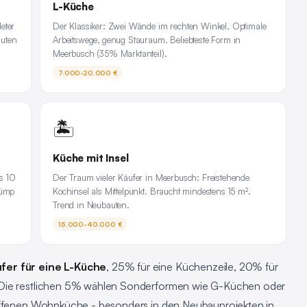
L-Küche
eter
Der Klassiker: Zwei Wände im rechten Winkel. Optimale
auten
Arbeitswege, genug Stauraum. Beliebteste Form in
Meerbusch (35% Marktanteil).
7.000-20.000 €
🏝️
Küche mit Insel
s 10
Der Traum vieler Käufer in Meerbusch: Freistehende
rümp
Kochinsel als Mittelpunkt. Braucht mindestens 15 m².
Trend in Neubauten.
15.000-40.000 €
fer für eine L-Küche
, 25% für eine Küchenzeile, 20% für
 Die restlichen 5% wählen Sonderformen wie G-Küchen oder
 offenen Wohnküche - besonders in den Neubauprojekten in