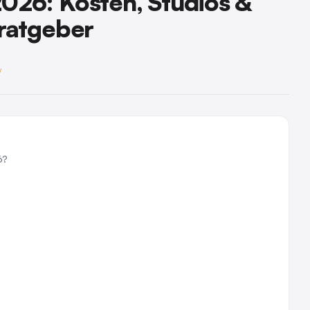
26: Kosten, Studios &
ratgeber
y
6?