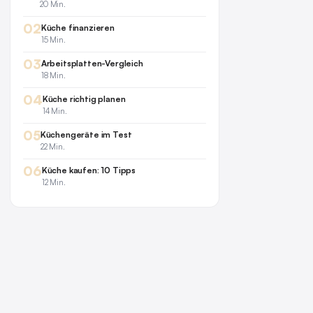
20 Min.
02
Küche finanzieren
15 Min.
03
Arbeitsplatten-Vergleich
18 Min.
04
Küche richtig planen
14 Min.
05
Küchengeräte im Test
22 Min.
06
Küche kaufen: 10 Tipps
12 Min.