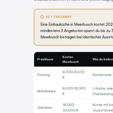
KEY TAKEAWAY
Eine Einbauküche in Meerbusch kostet 2026
mindestens 3 Angeboten sparst du bis zu 
Meerbusch betragen bei identischer Aussta
Kosten
Preisklasse
Was du beko
Meerbusch
4.000-8.000
Einstieg
Küchenzeile 
€
8.000-18.000
L-Küche ode
Mittelklasse
€
Steinarbeits
18.000-
Küche mit In
Gehoben
30.000 €
Quarz/Grani