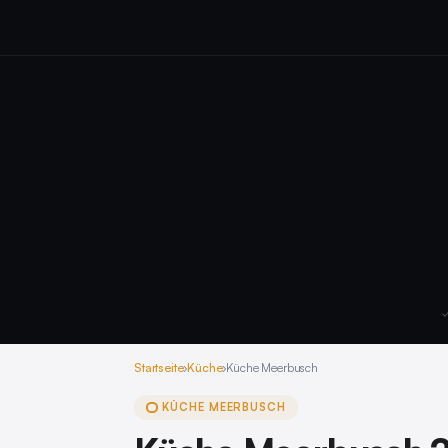
✓
Startseite
›
Küche
›
Küche Meerbusch
KÜCHE MEERBUSCH