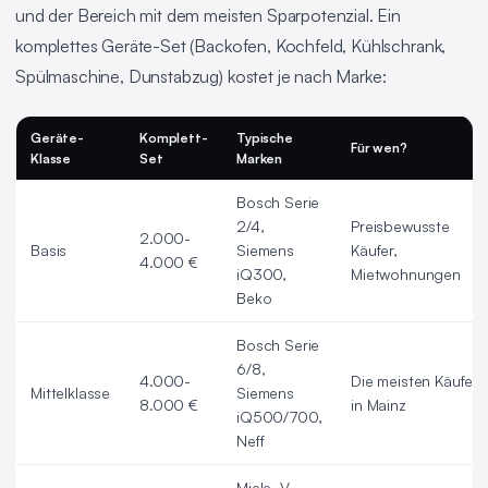
und der Bereich mit dem meisten Sparpotenzial. Ein
komplettes Geräte-Set (Backofen, Kochfeld, Kühlschrank,
Spülmaschine, Dunstabzug) kostet je nach Marke:
Geräte-
Komplett-
Typische
Für wen?
Klasse
Set
Marken
Bosch Serie
2/4,
Preisbewusste
2.000-
Basis
Siemens
Käufer,
4.000 €
iQ300,
Mietwohnungen
Beko
Bosch Serie
6/8,
4.000-
Die meisten Käufer
Mittelklasse
Siemens
8.000 €
in Mainz
iQ500/700,
Neff
Miele, V-