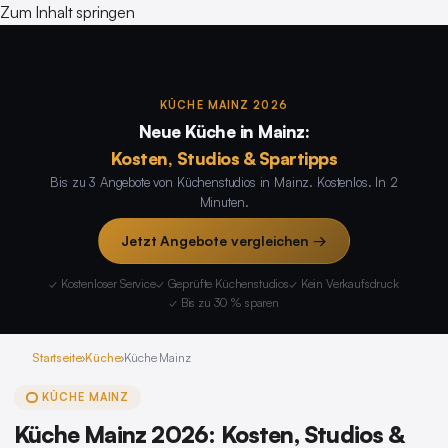
Zum Inhalt springen
KÜCHE MAINZ 2026
Neue Küche in Mainz:
Kosten, Studios & Spartipps
Bis zu 3 Angebote von Küchenstudios in Mainz. Kostenlos. In 2
Minuten.
Jetzt Angebote vergleichen →
✓ Kostenloser Service
✓ Geprüfte Küchenstudios
✓ Kein Verkaufsdruck
✓ Bis zu 30 % sparen
Startseite
›
Küche
›
Küche Mainz
KÜCHE MAINZ
Küche Mainz 2026: Kosten, Studios &