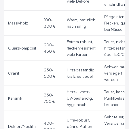
viele Dekore
empfindlich
Pflegeintensiv
100-
Warm, natürlich,
Massivholz
Flecken, quillt
300 €
nachhaltig
bei Nässe
Extrem robust,
Teuer, nicht
200-
Quarzkomposit
fleckenresistent,
hitzebeständ
450 €
viele Farben
über 150°C
Schwer, mus
250-
Hitzebeständig,
Granit
versiegelt
500 €
kratzfest, edel
werden
Hitze-, kratz-,
Teuer, kann b
350-
Keramik
UV-beständig,
Punktbelastu
700 €
hygienisch
brechen
Sehr teuer,
Ultra-robust,
400-
Verarbeitung
Dekton/Neolith
dünne Platten