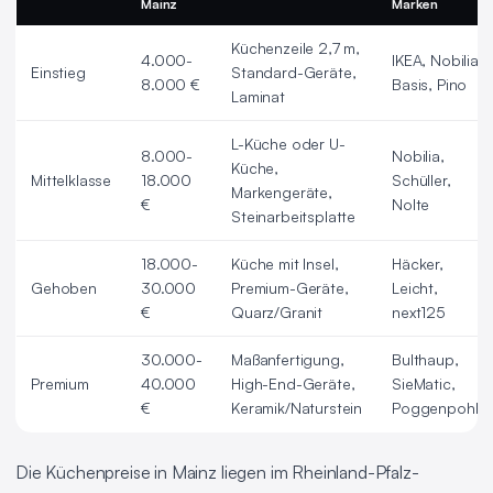
Mainz
Marken
Küchenzeile 2,7 m,
4.000-
IKEA, Nobilia
Einstieg
Standard-Geräte,
8.000 €
Basis, Pino
Laminat
L-Küche oder U-
8.000-
Nobilia,
Küche,
Mittelklasse
18.000
Schüller,
Markengeräte,
€
Nolte
Steinarbeitsplatte
18.000-
Küche mit Insel,
Häcker,
Gehoben
30.000
Premium-Geräte,
Leicht,
€
Quarz/Granit
next125
30.000-
Maßanfertigung,
Bulthaup,
Premium
40.000
High-End-Geräte,
SieMatic,
€
Keramik/Naturstein
Poggenpohl
Die Küchenpreise in Mainz liegen im Rheinland-Pfalz-