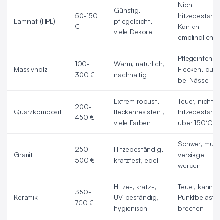
Nicht
Günstig,
50-150
hitzebeständi
Laminat (HPL)
pflegeleicht,
€
Kanten
viele Dekore
empfindlich
Pflegeintensiv
100-
Warm, natürlich,
Massivholz
Flecken, quillt
300 €
nachhaltig
bei Nässe
Extrem robust,
Teuer, nicht
200-
Quarzkomposit
fleckenresistent,
hitzebeständ
450 €
viele Farben
über 150°C
Schwer, mus
250-
Hitzebeständig,
Granit
versiegelt
500 €
kratzfest, edel
werden
Hitze-, kratz-,
Teuer, kann b
350-
Keramik
UV-beständig,
Punktbelastu
700 €
hygienisch
brechen