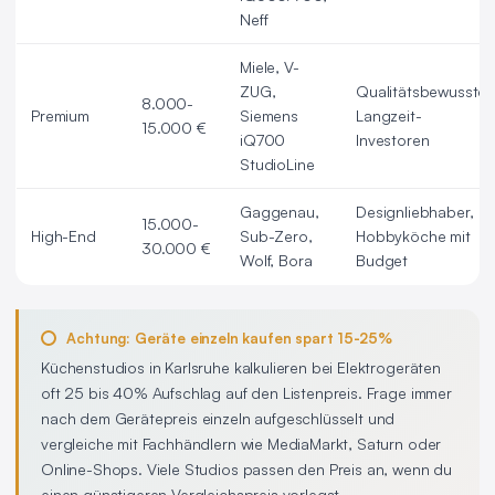
Neff
Miele, V-
ZUG,
Qualitätsbewusste
8.000-
Premium
Siemens
Langzeit-
15.000 €
iQ700
Investoren
StudioLine
Gaggenau,
Designliebhaber,
15.000-
High-End
Sub-Zero,
Hobbyköche mit
30.000 €
Wolf, Bora
Budget
Achtung: Geräte einzeln kaufen spart 15-25%
Küchenstudios in Karlsruhe kalkulieren bei Elektrogeräten
oft 25 bis 40% Aufschlag auf den Listenpreis. Frage immer
nach dem Gerätepreis einzeln aufgeschlüsselt und
vergleiche mit Fachhändlern wie MediaMarkt, Saturn oder
Online-Shops. Viele Studios passen den Preis an, wenn du
einen günstigeren Vergleichspreis vorlegst.