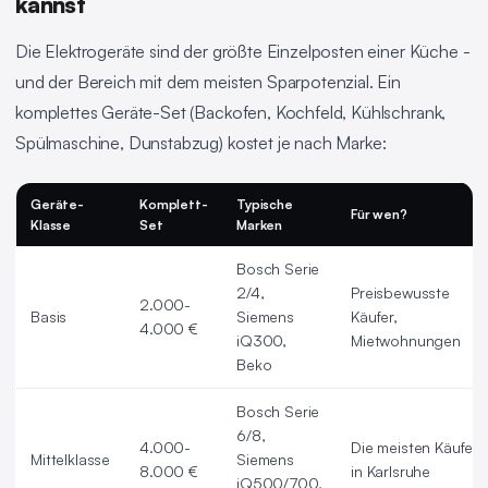
kannst
Die Elektrogeräte sind der größte Einzelposten einer Küche -
und der Bereich mit dem meisten Sparpotenzial. Ein
komplettes Geräte-Set (Backofen, Kochfeld, Kühlschrank,
Spülmaschine, Dunstabzug) kostet je nach Marke:
Geräte-
Komplett-
Typische
Für wen?
Klasse
Set
Marken
Bosch Serie
2/4,
Preisbewusste
2.000-
Basis
Siemens
Käufer,
4.000 €
iQ300,
Mietwohnungen
Beko
Bosch Serie
6/8,
4.000-
Die meisten Käufer
Mittelklasse
Siemens
8.000 €
in Karlsruhe
iQ500/700,