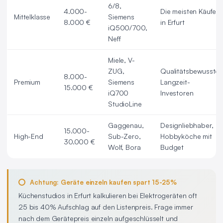
6/8,
4.000-
Die meisten Käufer
Mittelklasse
Siemens
8.000 €
in Erfurt
iQ500/700,
Neff
Miele, V-
ZUG,
Qualitätsbewusste
8.000-
Premium
Siemens
Langzeit-
15.000 €
iQ700
Investoren
StudioLine
Gaggenau,
Designliebhaber,
15.000-
High-End
Sub-Zero,
Hobbyköche mit
30.000 €
Wolf, Bora
Budget
Achtung: Geräte einzeln kaufen spart 15-25%
Küchenstudios in Erfurt kalkulieren bei Elektrogeräten oft
25 bis 40% Aufschlag auf den Listenpreis. Frage immer
nach dem Gerätepreis einzeln aufgeschlüsselt und