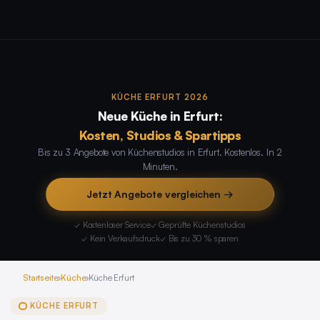
KÜCHE ERFURT 2026
Neue Küche in Erfurt:
Kosten, Studios & Spartipps
Bis zu 3 Angebote von Küchenstudios in Erfurt. Kostenlos. In 2
Minuten.
Jetzt Angebote vergleichen →
✓ Kostenloser Service
✓ Geprüfte Küchenstudios
✓ Kein Verkaufsdruck
✓ Bis zu 30 % sparen
Startseite
›
Küche
›
Küche Erfurt
KÜCHE ERFURT