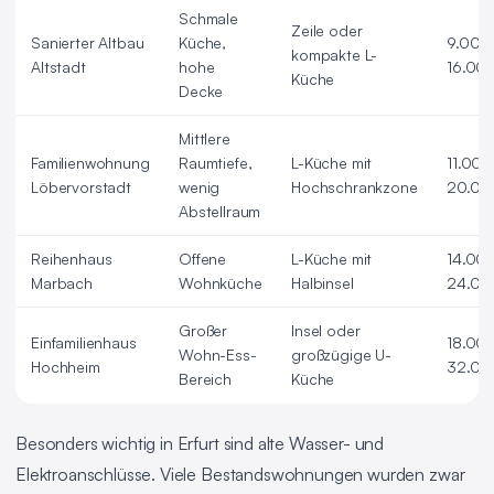
Schmale
Zeile oder
Sanierter Altbau
Küche,
9.000
kompakte L-
Altstadt
hohe
16.00
Küche
Decke
Mittlere
Familienwohnung
Raumtiefe,
L-Küche mit
11.000
Löbervorstadt
wenig
Hochschrankzone
20.00
Abstellraum
Reihenhaus
Offene
L-Küche mit
14.00
Marbach
Wohnküche
Halbinsel
24.00
Großer
Insel oder
Einfamilienhaus
18.00
Wohn-Ess-
großzügige U-
Hochheim
32.00
Bereich
Küche
Besonders wichtig in Erfurt sind alte Wasser- und
Elektroanschlüsse. Viele Bestandswohnungen wurden zwar