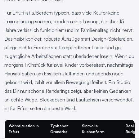
Für Erfurt ist außerdem typisch, dass viele Käufer keine
Luxusplanung suchen, sondern eine Lösung, die über 15
Jahre verlässlich funktioniert und im Familienalltag nicht nervt.
Das heißt konkret: robuste Auszüge statt Design-Spielereien,
pflegeleichte Fronten statt empfindlicher Lacke und gut
zugängliche Arbeitsflächen statt überladener Inseln. Wenn du
morgens Frühstück für zwei Kinder vorbereitest, nachmittags
Hausaufgaben am Esstisch stattfinden und abends noch
gekocht wird, zählt vor allem Bewegungsfreiheit. Ein Studio,
das Dir nur schöne Renderings zeigt, aber keinen Gedanken
an echte Wege, Steckdosen und Laufachsen verschwendet,
ist für Erfurt selten die beste Wahl.
Wohnsituation in
Typischer
Sinnvolle
Realist
Erfurt
Grundriss
Küchenform
Budge