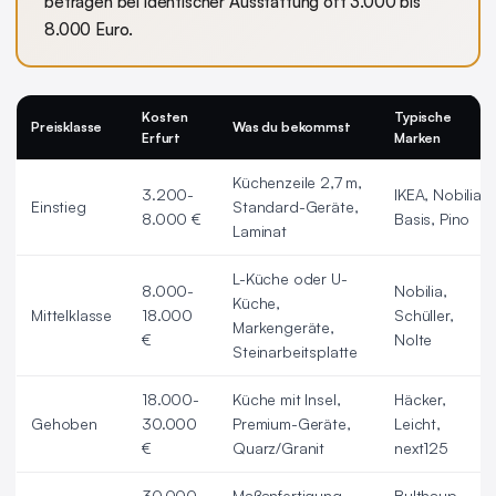
betragen bei identischer Ausstattung oft 3.000 bis
8.000 Euro.
Kosten
Typische
Preisklasse
Was du bekommst
Erfurt
Marken
Küchenzeile 2,7 m,
3.200-
IKEA, Nobilia
Einstieg
Standard-Geräte,
8.000 €
Basis, Pino
Laminat
L-Küche oder U-
8.000-
Nobilia,
Küche,
Mittelklasse
18.000
Schüller,
Markengeräte,
€
Nolte
Steinarbeitsplatte
18.000-
Küche mit Insel,
Häcker,
Gehoben
30.000
Premium-Geräte,
Leicht,
€
Quarz/Granit
next125
30.000-
Maßanfertigung,
Bulthaup,