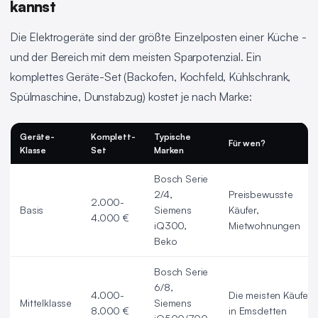
kannst
Die Elektrogeräte sind der größte Einzelposten einer Küche -
und der Bereich mit dem meisten Sparpotenzial. Ein
komplettes Geräte-Set (Backofen, Kochfeld, Kühlschrank,
Spülmaschine, Dunstabzug) kostet je nach Marke:
Geräte-
Komplett-
Typische
Für wen?
Klasse
Set
Marken
Bosch Serie
2/4,
Preisbewusste
2.000-
Basis
Siemens
Käufer,
4.000 €
iQ300,
Mietwohnungen
Beko
Bosch Serie
6/8,
4.000-
Die meisten Käufer
Mittelklasse
Siemens
8.000 €
in Emsdetten