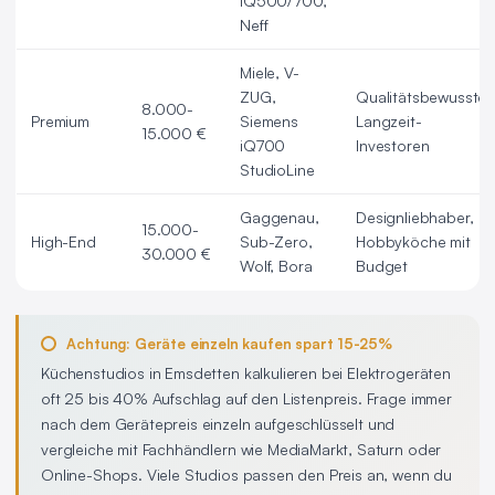
iQ500/700,
Neff
Miele, V-
ZUG,
Qualitätsbewusste
8.000-
Premium
Siemens
Langzeit-
15.000 €
iQ700
Investoren
StudioLine
Gaggenau,
Designliebhaber,
15.000-
High-End
Sub-Zero,
Hobbyköche mit
30.000 €
Wolf, Bora
Budget
Achtung: Geräte einzeln kaufen spart 15-25%
Küchenstudios in Emsdetten kalkulieren bei Elektrogeräten
oft 25 bis 40% Aufschlag auf den Listenpreis. Frage immer
nach dem Gerätepreis einzeln aufgeschlüsselt und
vergleiche mit Fachhändlern wie MediaMarkt, Saturn oder
Online-Shops. Viele Studios passen den Preis an, wenn du