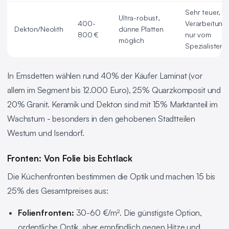
Sehr teuer,
Ultra-robust,
400-
Verarbeitung
Dekton/Neolith
dünne Platten
800 €
nur vom
möglich
Spezialisten
In Emsdetten wählen rund 40% der Käufer Laminat (vor
allem im Segment bis 12.000 Euro), 25% Quarzkomposit und
20% Granit. Keramik und Dekton sind mit 15% Marktanteil im
Wachstum - besonders in den gehobenen Stadtteilen
Westum und Isendorf.
Fronten: Von Folie bis Echtlack
Die Küchenfronten bestimmen die Optik und machen 15 bis
25% des Gesamtpreises aus:
Folienfronten:
30-60 €/m². Die günstigste Option,
ordentliche Optik, aber empfindlich gegen Hitze und