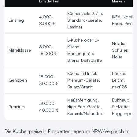
Emsdetten
Marken
Küchenzeile 2,7 m,
4.000-
IKEA, Nobilia
Einstieg
Standard-Geräte,
8.000 €
Basis, Pino
Laminat
L-Küche oder U-
Nobilia,
8.000-
Küche,
Mittelklasse
Schüller,
18.000 €
Markengeräte,
Nolte
Steinarbeitsplatte
Küche mit Insel,
Häcker,
18.000-
Gehoben
Premium-Geräte,
Leicht,
30.000 €
Quarz/Granit
next125
Maßanfertigung,
Bulthaup,
30.000-
Premium
High-End-Geräte,
SieMatic,
40.000 €
Keramik/Naturstein
Poggenpohl
Die Küchenpreise in Emsdetten liegen im NRW-Vergleich im