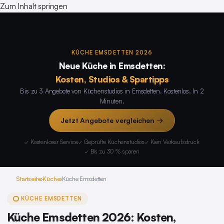
Zum Inhalt springen
KÜCHE EMSDETTEN 2026
Neue Küche in Emsdetten:
Kosten, Studios & Spartipps
Bis zu 3 Angebote von Küchenstudios in Emsdetten. Kostenlos. In 2
Minuten.
Jetzt Angebote vergleichen →
✓ Kostenloser Service
✓ Geprüfte Küchenstudios
✓ Kein Verkaufsdruck
✓ Bis zu 30 % sparen
Startseite
›
Küche
›
Küche Emsdetten
KÜCHE EMSDETTEN
Küche Emsdetten 2026: Kosten,