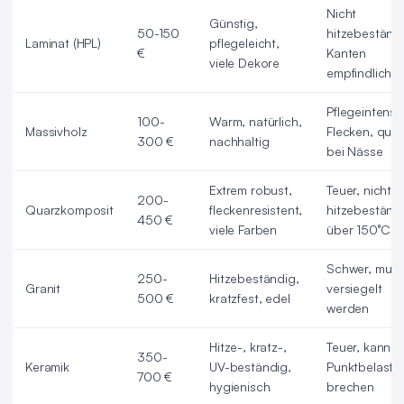
Nicht
Günstig,
50-150
hitzebeständi
Laminat (HPL)
pflegeleicht,
€
Kanten
viele Dekore
empfindlich
Pflegeintensiv
100-
Warm, natürlich,
Massivholz
Flecken, quillt
300 €
nachhaltig
bei Nässe
Extrem robust,
Teuer, nicht
200-
Quarzkomposit
fleckenresistent,
hitzebeständ
450 €
viele Farben
über 150°C
Schwer, mus
250-
Hitzebeständig,
Granit
versiegelt
500 €
kratzfest, edel
werden
Hitze-, kratz-,
Teuer, kann b
350-
Keramik
UV-beständig,
Punktbelastu
700 €
hygienisch
brechen