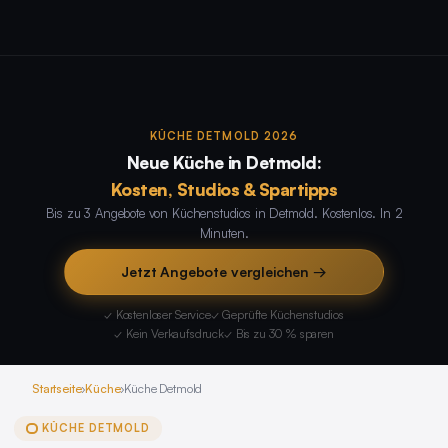
KÜCHE DETMOLD 2026
Neue Küche in Detmold:
Kosten, Studios & Spartipps
Bis zu 3 Angebote von Küchenstudios in Detmold. Kostenlos. In 2
Minuten.
Jetzt Angebote vergleichen →
✓ Kostenloser Service
✓ Geprüfte Küchenstudios
✓ Kein Verkaufsdruck
✓ Bis zu 30 % sparen
Startseite
›
Küche
›
Küche Detmold
KÜCHE DETMOLD