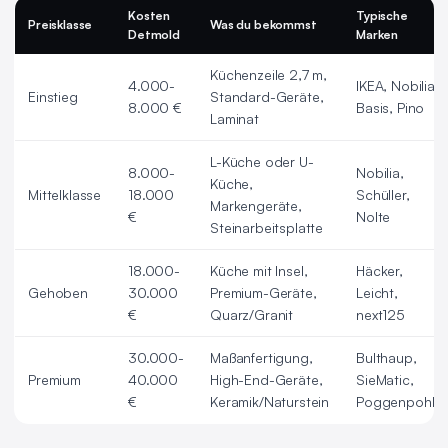
Kosten
Typische
Preisklasse
Was du bekommst
Detmold
Marken
Küchenzeile 2,7 m,
4.000-
IKEA, Nobilia
Einstieg
Standard-Geräte,
8.000 €
Basis, Pino
Laminat
L-Küche oder U-
8.000-
Nobilia,
Küche,
Mittelklasse
18.000
Schüller,
Markengeräte,
€
Nolte
Steinarbeitsplatte
18.000-
Küche mit Insel,
Häcker,
Gehoben
30.000
Premium-Geräte,
Leicht,
€
Quarz/Granit
next125
30.000-
Maßanfertigung,
Bulthaup,
Premium
40.000
High-End-Geräte,
SieMatic,
€
Keramik/Naturstein
Poggenpohl