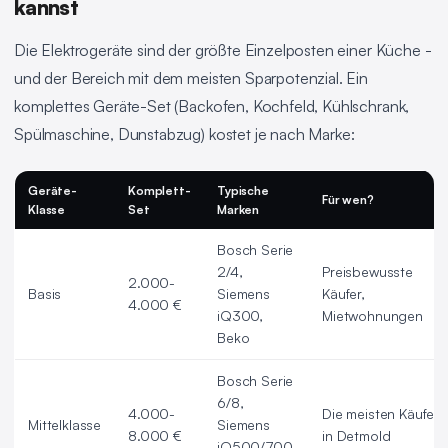
kannst
Die Elektrogeräte sind der größte Einzelposten einer Küche -
und der Bereich mit dem meisten Sparpotenzial. Ein
komplettes Geräte-Set (Backofen, Kochfeld, Kühlschrank,
Spülmaschine, Dunstabzug) kostet je nach Marke:
Geräte-
Komplett-
Typische
Für wen?
Klasse
Set
Marken
Bosch Serie
2/4,
Preisbewusste
2.000-
Basis
Siemens
Käufer,
4.000 €
iQ300,
Mietwohnungen
Beko
Bosch Serie
6/8,
4.000-
Die meisten Käufer
Mittelklasse
Siemens
8.000 €
in Detmold
iQ500/700,