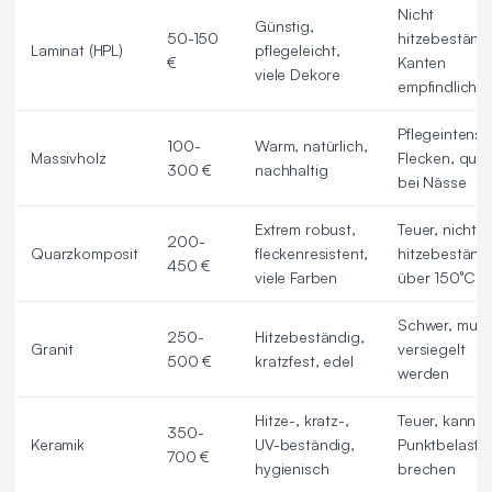
Nicht
Günstig,
50-150
hitzebeständi
Laminat (HPL)
pflegeleicht,
€
Kanten
viele Dekore
empfindlich
Pflegeintensiv
100-
Warm, natürlich,
Massivholz
Flecken, quillt
300 €
nachhaltig
bei Nässe
Extrem robust,
Teuer, nicht
200-
Quarzkomposit
fleckenresistent,
hitzebeständ
450 €
viele Farben
über 150°C
Schwer, mus
250-
Hitzebeständig,
Granit
versiegelt
500 €
kratzfest, edel
werden
Hitze-, kratz-,
Teuer, kann b
350-
Keramik
UV-beständig,
Punktbelastu
700 €
hygienisch
brechen