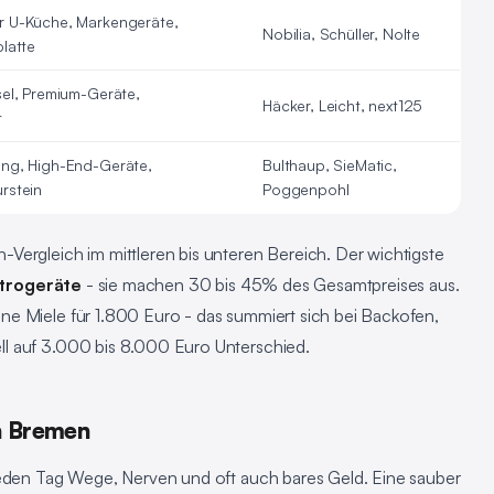
r U-Küche, Markengeräte,
Nobilia, Schüller, Nolte
platte
sel, Premium-Geräte,
Häcker, Leicht, next125
t
ung, High-End-Geräte,
Bulthaup, SieMatic,
rstein
Poggenpohl
Vergleich im mittleren bis unteren Bereich. Der wichtigste
ktrogeräte
- sie machen 30 bis 45% des Gesamtpreises aus.
e Miele für 1.800 Euro - das summiert sich bei Backofen,
l auf 3.000 bis 8.000 Euro Unterschied.
n Bremen
jeden Tag Wege, Nerven und oft auch bares Geld. Eine sauber