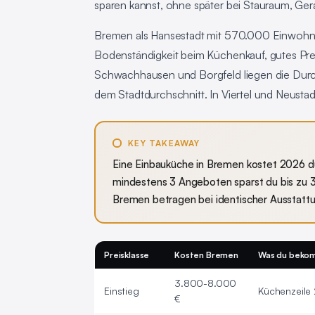
sparen kannst, ohne später bei Stauraum, Ger
Bremen als Hansestadt mit 570.000 Einwohne
Bodenständigkeit beim Küchenkauf, gutes Prei
Schwachhausen und Borgfeld liegen die Durc
dem Stadtdurchschnitt. In Viertel und Neusta
KEY TAKEAWAY
Eine Einbauküche in Bremen kostet 2026 du
mindestens 3 Angeboten sparst du bis zu 
Bremen betragen bei identischer Ausstattu
Preisklasse
Kosten Bremen
Was du beko
3.800-8.000
Einstieg
Küchenzeile 
€