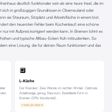
enhaus deutlich funktionaler sein als eine teure Insel, die im
nt sich in großzügigen Grundrissen in Oberneuland oder
 sie Stauraum, Sitzplatz und Arbeitsfläche in einem löst.
ndert den teuersten Fehler beim Küchenkauf: eine schöne
er nur mit Aufpreis korrigiert werden kann. In Bremen lohnt es
erhöhen und typische Altbau-Ecken früh mitzudenken. So
dern eine Lösung, die für deinen Raum funktioniert und das
🔲
L-Küche
eter
Der Klassiker: Zwei Wände im rechten Winkel. Optimale
auten
Arbeitswege, genug Stauraum. Beliebteste Form in
Bremen (35% Marktanteil).
7.000-20.000 €