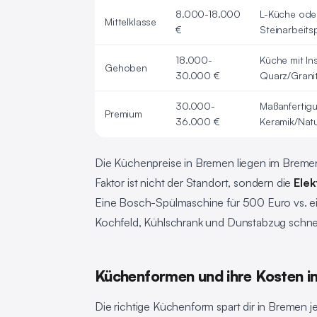
8.000-18.000
L-Küche ode
Mittelklasse
€
Steinarbeits
18.000-
Küche mit In
Gehoben
30.000 €
Quarz/Grani
30.000-
Maßanfertig
Premium
36.000 €
Keramik/Natu
Die Küchenpreise in Bremen liegen im Bremen-
Faktor ist nicht der Standort, sondern die
Ele
Eine Bosch-Spülmaschine für 500 Euro vs. ein
Kochfeld, Kühlschrank und Dunstabzug schnel
Küchenformen und ihre Kosten i
Die richtige Küchenform spart dir in Bremen 