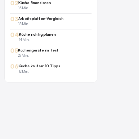
02
Küche finanzieren
15 Min.
03
Arbeitsplatten-Vergleich
18 Min.
04
Küche richtig planen
14 Min.
05
Küchengeräte im Test
22 Min.
06
Küche kaufen: 10 Tipps
12 Min.