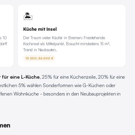
🏝️
Küche mit Insel
s 10
Der Traum vieler Käufer in Bremen: Freistehende
dorff
Kochinsel als Mittelpunkt. Braucht mindestens 15 m².
Trend in Neubauten.
15.000-36.000 €
 für eine L-Küche
, 25% für eine Küchenzeile, 20% für eine
 restlichen 5% wählen Sonderformen wie G-Küchen oder
 offenen Wohnküche - besonders in den Neubauprojekten in
emen