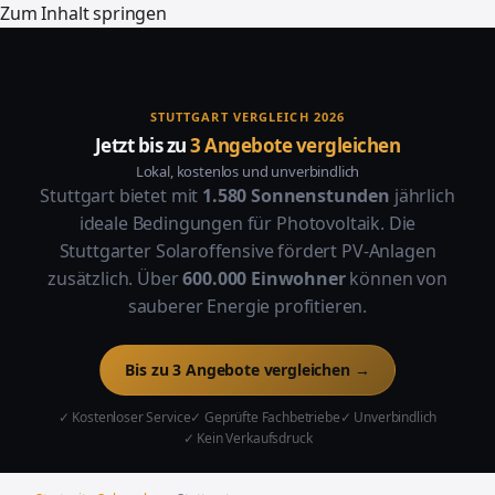
Zum Inhalt springen
STUTTGART VERGLEICH 2026
Jetzt bis zu
3 Angebote vergleichen
Lokal, kostenlos und unverbindlich
Stuttgart bietet mit
1.580 Sonnenstunden
jährlich
ideale Bedingungen für Photovoltaik. Die
Stuttgarter Solaroffensive fördert PV-Anlagen
zusätzlich. Über
600.000 Einwohner
können von
sauberer Energie profitieren.
Bis zu 3 Angebote vergleichen →
✓ Kostenloser Service
✓ Geprüfte Fachbetriebe
✓ Unverbindlich
✓ Kein Verkaufsdruck