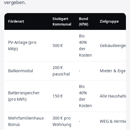
vergeben.
Stuttgart
Bund
Förderart
Zielgruppe
Kommunal
(KfW)
Bis
PV-Anlage (pro
40%
500 €
Gebäudeeigen
kWp)
der
Kosten
200 €
Balkonmodul
-
Mieter & Eigen
pauschal
Bis
Batteriespeicher
40%
150 €
Alle Haushalte
(pro kWh)
der
Kosten
Mehrfamilienhaus-
300 € pro
-
WEG & Vermiet
Bonus
Wohnung