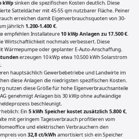
ro kWp
sinken die spezifischen Kosten deutlich. Diese
erte Satteldächer mit 45-55 qm nutzbarer Fläche. Peiner
brauch erreichen damit Eigenverbrauchsquoten von 30-
um jährlich
1.200-1.400 €
.
xe empfehlen Installateure
10 kWp Anlagen zu 17.500 €
.
ie Wirtschaftlichkeit nochmals verbessert. Diese
mit Wärmepumpe oder geplanter E-Auto-Anschaffung.
stunden
erzeugen 10 kWp etwa 10.500 kWh Solarstrom
.
ieren hauptsächlich Gewerbebetriebe und Landwirte im
chen diese Anlagen die niedrigsten spezifischen Kosten.
rg nutzen diese Größe für hohe Eigenverbrauchsanteile
n AG genehmigt Anlagen bis 30 kWp ohne aufwändige
meldeprozess beschleunigt.
rheblich: Ein
5 kWh Speicher kostet zusätzlich 5.800 €
,
alte mit geringem Tagesverbrauch profitieren vom
 Homeoffice und elektrischen Verbrauchern den
rompreis von
32,8 ct/kWh
amortisiert sich ein Speicher