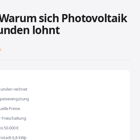
 Warum sich Photovoltaik
unden lohnt
y
stunden rechnet
nspeisevergütung
uelle Preise
 Freischaltung
s 50.000 €
enstadt 6,8 kWp