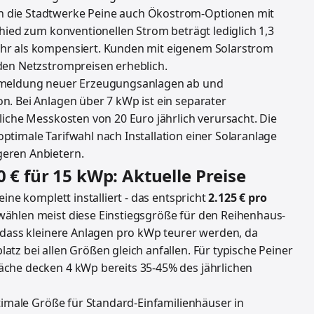
 die Stadtwerke Peine auch Ökostrom-Optionen mit
chied zum konventionellen Strom beträgt lediglich 1,3
hr als kompensiert. Kunden mit eigenem Solarstrom
den Netzstrompreisen erheblich.
Anmeldung neuer Erzeugungsanlagen ab und
n. Bei Anlagen über 7 kWp ist ein separater
liche Messkosten von 20 Euro jährlich verursacht. Die
timale Tarifwahl nach Installation einer Solaranlage
eren Anbietern.
0 € für 15 kWp: Aktuelle Preise
ine komplett installiert - das entspricht
2.125 € pro
wählen meist diese Einstiegsgröße für den Reihenhaus-
, dass kleinere Anlagen pro kWp teurer werden, da
tz bei allen Größen gleich anfallen. Für typische Peiner
che decken 4 kWp bereits 35-45% des jährlichen
ptimale Größe für Standard-Einfamilienhäuser in