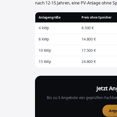
nach 12-15 Jahren, eine PV-Anlage ohne S
Anlagengröße
Preis ohne Speicher
4 kWp
8.500 €
8 kWp
14.800 €
10 kWp
17.500 €
15 kWp
24.800 €
Jetzt A
Bis zu 3 Angebote von geprüften Fachbe
Ange