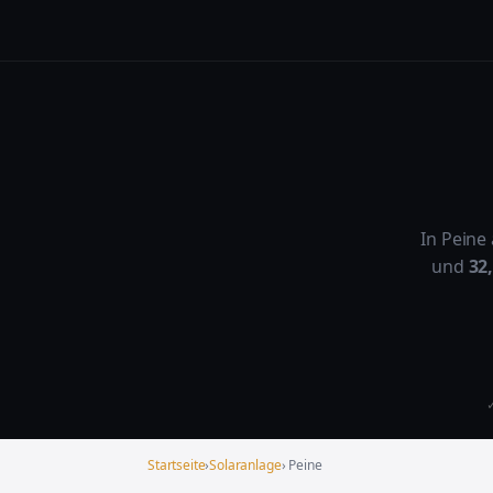
In Peine
und
32
✓
Startseite
›
Solaranlage
› Peine