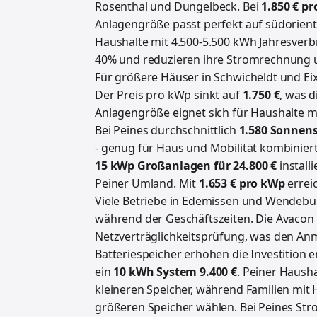
Rosenthal und Dungelbeck. Bei
1.850 € p
Anlagengröße passt perfekt auf südorienti
Haushalte mit 4.500-5.500 kWh Jahresver
40% und reduzieren ihre Stromrechnung 
Für größere Häuser in Schwicheldt und Ei
Der Preis pro kWp sinkt auf
1.750 €
, was d
Anlagengröße eignet sich für Haushalte 
Bei Peines durchschnittlich
1.580 Sonnen
- genug für Haus und Mobilität kombiniert
15 kWp Großanlagen für 24.800 €
install
Peiner Umland. Mit
1.653 € pro kWp
errei
Viele Betriebe in Edemissen und Wendebu
während der Geschäftszeiten. Die Avaco
Netzverträglichkeitsprüfung, was den An
Batteriespeicher erhöhen die Investition e
ein
10 kWh System 9.400 €
. Peiner Haush
kleineren Speicher, während Familien mit
größeren Speicher wählen. Bei Peines St