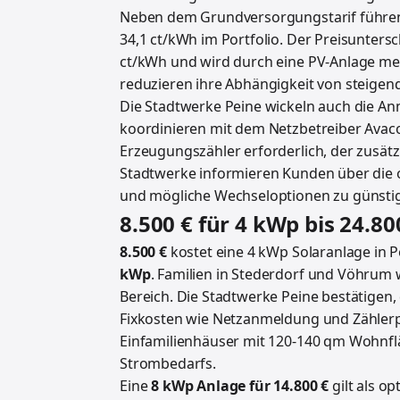
Neben dem Grundversorgungstarif führen
34,1 ct/kWh im Portfolio. Der Preisunters
ct/kWh und wird durch eine PV-Anlage me
reduzieren ihre Abhängigkeit von steigen
Die Stadtwerke Peine wickeln auch die 
koordinieren mit dem Netzbetreiber Avaco
Erzeugungszähler erforderlich, der zusätz
Stadtwerke informieren Kunden über die op
und mögliche Wechseloptionen zu günstig
8.500 € für 4 kWp bis 24.80
8.500 €
kostet eine 4 kWp Solaranlage in Pe
kWp
. Familien in Stederdorf und Vöhrum 
Bereich. Die Stadtwerke Peine bestätigen
Fixkosten wie Netzanmeldung und Zählerpla
Einfamilienhäuser mit 120-140 qm Wohnflä
Strombedarfs.
Eine
8 kWp Anlage für 14.800 €
gilt als o