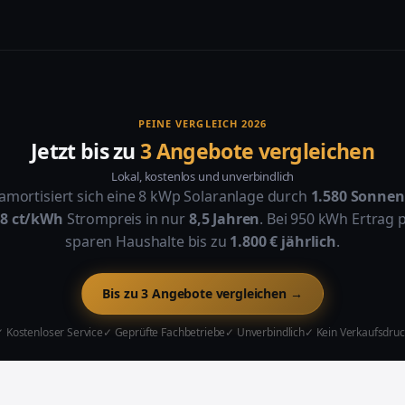
PEINE VERGLEICH 2026
Jetzt bis zu
3 Angebote vergleichen
Lokal, kostenlos und unverbindlich
 amortisiert sich eine 8 kWp Solaranlage durch
1.580 Sonne
,8 ct/kWh
Strompreis in nur
8,5 Jahren
. Bei 950 kWh Ertrag
sparen Haushalte bis zu
1.800 € jährlich
.
Bis zu 3 Angebote vergleichen →
 Kostenloser Service
✓ Geprüfte Fachbetriebe
✓ Unverbindlich
✓ Kein Verkaufsdruc