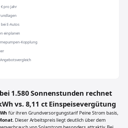
 € pro Jahr
Grundlagen
 bei E-Autos
en einplanen
Wärmepumpen-Kopplung
uer
 Angebotsvergleich
 bei 1.580 Sonnenstunden rechnet
kWh vs. 8,11 ct Einspeisevergütung
/kWh
für ihren Grundversorgungstarif Peine Strom basis,
/Monat
. Dieser Arbeitspreis liegt deutlich über dem
enverbrauch von Solarstrom besonders attraktiv. Bei