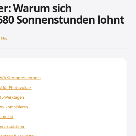
er: Warum sich
.580 Sonnenstunden lohnt
s May
/kWh Strompreis rechnet
 für Photovoltaik
 15 Werktagen
NRW kombinieren
komplett
ers Stadtteilen