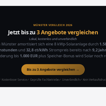
MÜNSTER VERGLEICH 2026
Jetzt bis zu
3 Angebote vergleichen
Lokal, kostenlos und unverbindlich
n Münster amortisiert sich eine 8 kWp-Solaranlage durch
1.5
nstunden
und
32,8 ct/kWh
Strompreis bereits nach
9,2 Jah
rderung bis
1.000 EUR
plus Speicher-Bonus wird Solar noch r
Bis zu 3 Angebote vergleichen →
 Kostenloser Service
✓ Geprüfte Fachbetriebe
✓ Unverbindlich
✓ Kein Verkaufsdruc