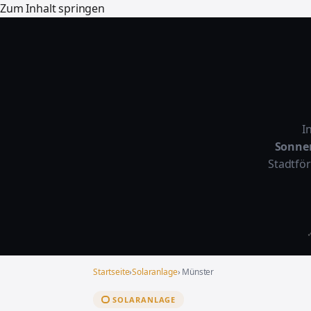
Zum Inhalt springen
I
Sonne
Stadtfö
✓
Startseite
›
Solaranlage
› Münster
SOLARANLAGE