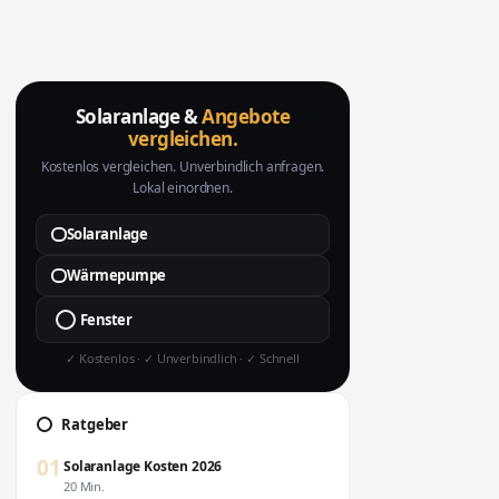
Solaranlage &
Angebote
vergleichen.
Kostenlos vergleichen. Unverbindlich anfragen.
Lokal einordnen.
Solaranlage
Wärmepumpe
Fenster
✓ Kostenlos · ✓ Unverbindlich · ✓ Schnell
Ratgeber
01
Solaranlage Kosten 2026
20 Min.