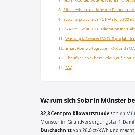
Technik-Guide: Module, Wechselrichter, 
3 Rechenbeispiele: Münster-Familie spart 
Speicher ja oder nein? 5 kWh für 5.800 E
E-Auto + Solar: 180 Ladestationen vs. e
Wartung & Service: 180 EUR pro Jahr für
Smart Home Integration: KNX und SM
5 häufige Fehler beim Solar-Kauf in Mü
FAQ
Warum sich Solar in Münster be
32,8 Cent pro Kilowattstunde
zahlen Mün
Münster im Grundversorgungstarif. Damit
Durchschnitt
von 28,6 ct/kWh und macht j