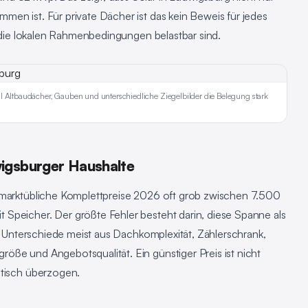
en ist. Für private Dächer ist das kein Beweis für jedes
ss die lokalen Rahmenbedingungen belastbar sind.
l Altbaudächer, Gauben und unterschiedliche Ziegelbilder die Belegung stark
igsburger Haushalte
n marktübliche Komplettpreise 2026 oft grob zwischen 7.500
Speicher. Der größte Fehler besteht darin, diese Spanne als
ie Unterschiede meist aus Dachkomplexität, Zählerschrank,
öße und Angebotsqualität. Ein günstiger Preis ist nicht
atisch überzogen.