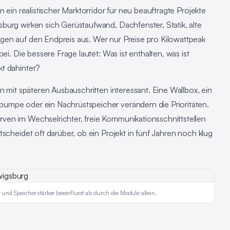
n ein realistischer Marktorridor für neu beauftragte Projekte
burg wirken sich Gerüstaufwand, Dachfenster, Statik, alte
gen auf den Endpreis aus. Wer nur Preise pro Kilowattpeak
ei. Die bessere Frage lautet: Was ist enthalten, was ist
t dahinter?
n mit späteren Ausbauschritten interessant. Eine Wallbox, ein
umpe oder ein Nachrüstspeicher verändern die Prioritäten.
ven im Wechselrichter, freie Kommunikationsschnittstellen
scheidet oft darüber, ob ein Projekt in fünf Jahren noch klug
 und Speicher stärker beeinflusst als durch die Module allein.