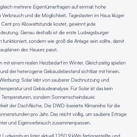
 gleich mehrere Eigentümerfragen auf einmal: hohe
 Verbrauch und die Möglichkeit, Tageslasten im Haus klüger
Cent pro Kilowattstunde kostet, gewinnt jede
deutung. Genau deshalb ist die erste Ludwigsburger
 funktioniert, sondern wie groß die Anlage sein sollte, damit
bauplänen des Hauses passt.
mit einem realen Heizbedarf im Winter. Gleichzeitig spielen
d der heterogene Gebäudebestand sichtbar mit hinein.
 Werbung: Solar lebt von sauberer Dachnutzung und
emperatur und Gebäudeanalyse. Für Solar ist das kein
ne Temperaturen, sondern Sonnenscheindauer,
rkeit der Dachfläche. Die DWD-basierte Klimareihe für die
nenstunden pro Jahr. Das reicht völlig, um saubere Erträge
chter und Eigenverbrauch zusammenpassen.
udwigsburg listet aktuell 1.250,9 kWp fertiggestellte und