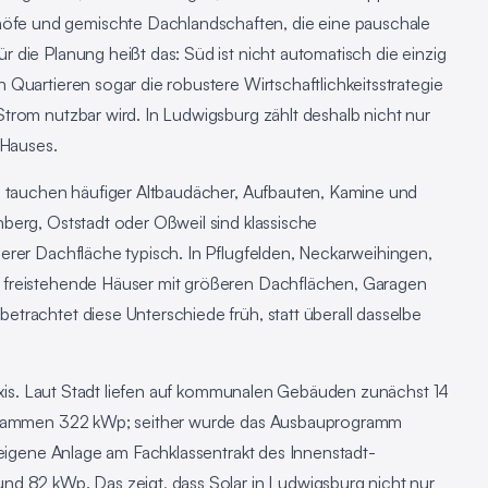
e und gemischte Dachlandschaften, die eine pauschale
die Planung heißt das: Süd ist nicht automatisch die einzig
Quartieren sogar die robustere Wirtschaftlichkeitsstrategie
trom nutzbar wird. In Ludwigsburg zählt deshalb nicht nur
 Hauses.
m tauchen häufiger Altbaudächer, Aufbauten, Kamine und
berg, Oststadt oder Oßweil sind klassische
erer Dachfläche typisch. In Pflugfelden, Neckarweihingen,
 freistehende Häuser mit größeren Dachflächen, Garagen
trachtet diese Unterschiede früh, statt überall dasselbe
raxis. Laut Stadt liefen auf kommunalen Gebäuden zunächst 14
zusammen 322 kWp; seither wurde das Ausbauprogramm
teigene Anlage am Fachklassentrakt des Innenstadt-
d 82 kWp. Das zeigt, dass Solar in Ludwigsburg nicht nur