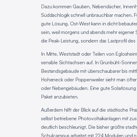
Dazu kommen Gauben, Nebendächer, Innenhöf
Süddachlogik schnell unbrauchbar machen. Für 
gute Lösung. Ost-West kann in dicht bebauten 
sein, weil morgens und abends mehr eigener S
die Peak-Leistung, sondern das Lastprofil des
In Mitte, Weststadt oder Teilen von Egloshei
sensible Sichtachsen auf. In Grünbühl-Sonnen
Bestandsgebäude mit überschaubarer bis mittl
Hoheneck oder Poppenweiler sieht man öfter
oder Nebengebäuden. Eine gute Solarlösung be
Paket anzubieten.
Außerdem hilft der Blick auf die städtische P
selbst betriebene Photovoltaikanlagen mit 
deutlich beschleunigt. Die bisher größte stad
Schulcampus arbeitet mit 224 Modulen und run