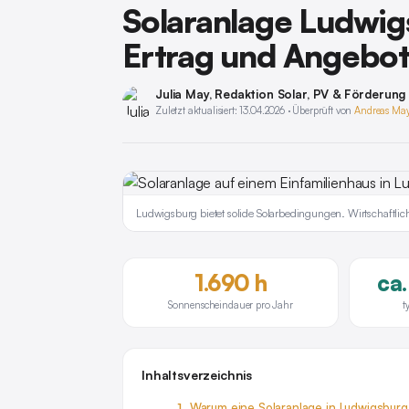
Solaranlage Ludwig
Ertrag und Angebote
Julia May
, Redaktion Solar, PV & Förderung
Zuletzt aktualisiert: 13.04.2026 · Überprüft von
Andreas Ma
Ludwigsburg bietet solide Solarbedingungen. Wirtschaftl
1.690 h
ca
Sonnenscheindauer pro Jahr
t
Inhaltsverzeichnis
Warum eine Solaranlage in Ludwigsburg 