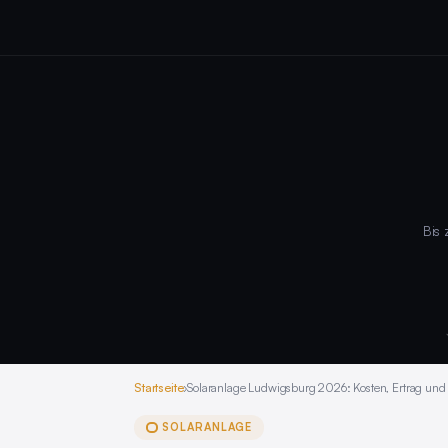
Bis 
Startseite
›
Solaranlage Ludwigsburg 2026: Kosten, Ertrag und 
SOLARANLAGE