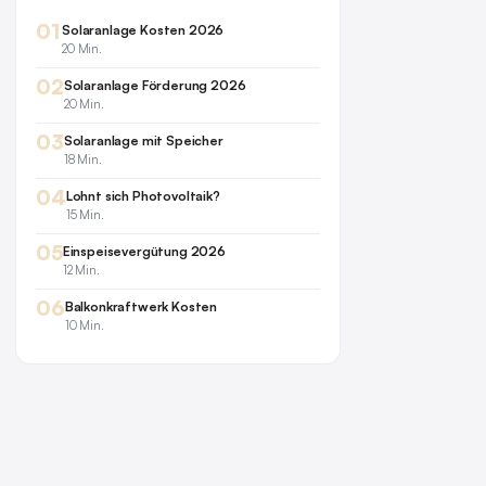
01
Solaranlage Kosten 2026
20 Min.
02
Solaranlage Förderung 2026
20 Min.
03
Solaranlage mit Speicher
18 Min.
04
Lohnt sich Photovoltaik?
15 Min.
05
Einspeisevergütung 2026
12 Min.
06
Balkonkraftwerk Kosten
10 Min.