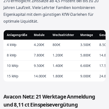
270 ermöglicht Zinssätze ab 4,5 Prozent bei bis zu 20
Jahren Laufzeit. Viele Lehrter Familien kombinieren
Eigenkapital mit dem günstigen KfW-Darlehen für
optimale Liquidität.
Anlagengröße
Module
Wechselrichter
Montage
Gesam
4 kWp
4.200€
800€
3.500€
8.500
8 kWp
7.800€
1.200€
5.800€
14.80
10 kWp
9.500€
1.400€
6.600€
17.50
15 kWp
14.000€
1.800€
9.000€
24.80
Avacon Netz: 21 Werktage Anmeldung
und 8,11 ct Einspeisevergütung