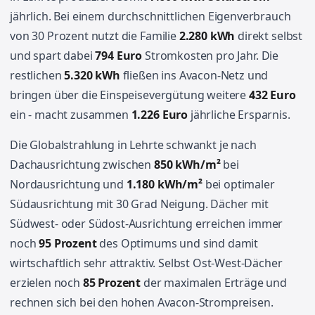
jährlich. Bei einem durchschnittlichen Eigenverbrauch
von 30 Prozent nutzt die Familie
2.280 kWh
direkt selbst
und spart dabei
794 Euro
Stromkosten pro Jahr. Die
restlichen
5.320 kWh
fließen ins Avacon-Netz und
bringen über die Einspeisevergütung weitere
432 Euro
ein - macht zusammen
1.226 Euro
jährliche Ersparnis.
Die Globalstrahlung in Lehrte schwankt je nach
Dachausrichtung zwischen
850 kWh/m²
bei
Nordausrichtung und
1.180 kWh/m²
bei optimaler
Südausrichtung mit 30 Grad Neigung. Dächer mit
Südwest- oder Südost-Ausrichtung erreichen immer
noch
95 Prozent
des Optimums und sind damit
wirtschaftlich sehr attraktiv. Selbst Ost-West-Dächer
erzielen noch
85 Prozent
der maximalen Erträge und
rechnen sich bei den hohen Avacon-Strompreisen.