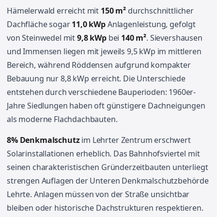
Hämelerwald erreicht mit
150 m²
durchschnittlicher
Dachfläche sogar
11,0 kWp
Anlagenleistung, gefolgt
von Steinwedel mit
9,8 kWp
bei
140 m²
. Sievershausen
und Immensen liegen mit jeweils 9,5 kWp im mittleren
Bereich, während Röddensen aufgrund kompakter
Bebauung nur 8,8 kWp erreicht. Die Unterschiede
entstehen durch verschiedene Bauperioden: 1960er-
Jahre Siedlungen haben oft günstigere Dachneigungen
als moderne Flachdachbauten.
8% Denkmalschutz
im Lehrter Zentrum erschwert
Solarinstallationen erheblich. Das Bahnhofsviertel mit
seinen charakteristischen Gründerzeitbauten unterliegt
strengen Auflagen der Unteren Denkmalschutzbehörde
Lehrte. Anlagen müssen von der Straße unsichtbar
bleiben oder historische Dachstrukturen respektieren.