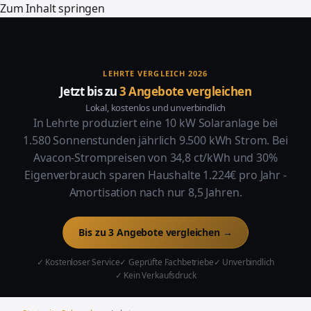
Zum Inhalt springen
LEHRTE VERGLEICH 2026
Jetzt bis zu
3 Angebote vergleichen
Lokal, kostenlos und unverbindlich
In Lehrte produziert eine 10 kW Solaranlage bei
1.580 Sonnenstunden jährlich 9.500 kWh Strom. Bei
Avacon-Strompreisen von 34,8 ct/kWh und 30%
Eigenverbrauch sparen Haushalte 1.224€ pro Jahr -
Amortisation nach nur 8,5 Jahren.
Bis zu 3 Angebote vergleichen →
✓ Kostenloser Service
✓ Geprüfte Fachbetriebe
✓ Unverbindlich
✓ Kein Verkaufsdruck