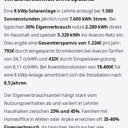
Eine
8 kWp Solaranlage
in Lehrte erzeugt bei
1.580
Sonnenstunden
jährlich rund
7.600 kWh Strom
. Bei
typischen
30% Eigenverbrauch
nutze
2.280 kWh
direkt
im Haushalt und speisen
5.320 kWh
ins Avacon-Netz ein.
Dies ergibt eine
Gesamtersparnis von 1.224€
pro Jahr:
792€
durch eingesparte Stromkosten bei Avacon-Tarifen
von 34,7 ct/kWh und
432€
durch Einspeisevergütung
von 8,11 ct/kWh. Bei Investitionskosten von
18.400€
für
eine 8 kWp-Anlage amortisiert sich die Installation nach
8,5 Jahren
.
Der Eigenverbrauchsanteil hängt stark vom
Nutzungsverhalten ab und variiert in Lehrter
Haushalten zwischen
25% und 45%
. Familien mit
Homeoffice in Ahlten oder Arpke erreichen oft
35-40%
Eigenverbrauch
, da tagsüber Verbraucher wie