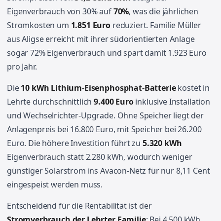
Eigenverbrauch von 30% auf
70%
, was die jährlichen
Stromkosten um
1.851 Euro
reduziert. Familie Müller
aus Aligse erreicht mit ihrer südorientierten Anlage
sogar 72% Eigenverbrauch und spart damit 1.923 Euro
pro Jahr.
Die
10 kWh Lithium-Eisenphosphat-Batterie
kostet in
Lehrte durchschnittlich
9.400 Euro
inklusive Installation
und Wechselrichter-Upgrade. Ohne Speicher liegt der
Anlagenpreis bei 16.800 Euro, mit Speicher bei 26.200
Euro. Die höhere Investition führt zu
5.320 kWh
Eigenverbrauch statt 2.280 kWh, wodurch weniger
günstiger Solarstrom ins Avacon-Netz für nur 8,11 Cent
eingespeist werden muss.
Entscheidend für die Rentabilität ist der
Stromverbrauch der Lehrter Familie
: Bei 4.500 kWh