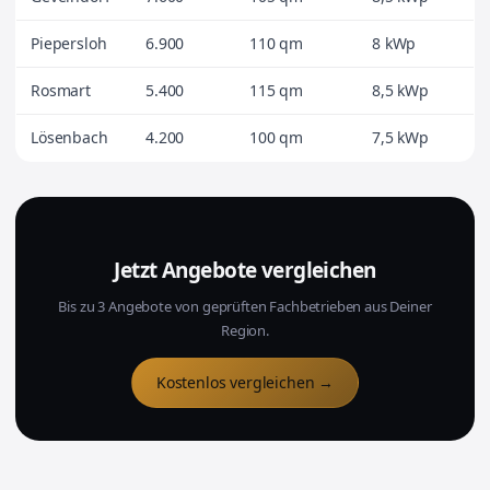
Piepersloh
6.900
110 qm
8 kWp
Rosmart
5.400
115 qm
8,5 kWp
Lösenbach
4.200
100 qm
7,5 kWp
Jetzt Angebote vergleichen
Bis zu 3 Angebote von geprüften Fachbetrieben aus Deiner
Region.
Kostenlos vergleichen →