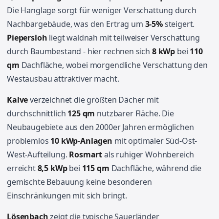
Die Hanglage sorgt für weniger Verschattung durch
Nachbargebäude, was den Ertrag um
3-5%
steigert.
Piepersloh
liegt waldnah mit teilweiser Verschattung
durch Baumbestand - hier rechnen sich
8 kWp
bei
110
qm
Dachfläche, wobei morgendliche Verschattung den
Westausbau attraktiver macht.
Kalve
verzeichnet die größten Dächer mit
durchschnittlich
125 qm
nutzbarer Fläche. Die
Neubaugebiete aus den 2000er Jahren ermöglichen
problemlos
10 kWp-Anlagen
mit optimaler Süd-Ost-
West-Aufteilung.
Rosmart
als ruhiger Wohnbereich
erreicht
8,5 kWp
bei
115 qm
Dachfläche, während die
gemischte Bebauung keine besonderen
Einschränkungen mit sich bringt.
Lösenbach
zeigt die typische Sauerländer