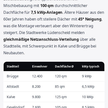
Mischbebauung mit
100 qm
durchschnittlicher
Dachfläche für
7,5 kWp-Anlagen
. Ältere Häuser aus den
60er Jahren haben oft steilere Dächer mit
45° Neigung
,
was die Montage verteuert aber den Winterertrag
steigert. Die Stadtwerke Lüdenscheid melden
gleichmäßige Netzanschluss-Verteilung
über alle
Stadtteile, mit Schwerpunkt in Kalve und Brügge bei
Neubauten.
Stadtteil
Einwohner
Dachfläche Ø
kWp typisch
Brügge
12.400
120 qm
9 kWp
Altstadt
8.200
85 qm
6,5 kWp
Kalve
9.800
125 qm
10 kWp
Gevelndorf
7.600
105 qm
8,5 kWp