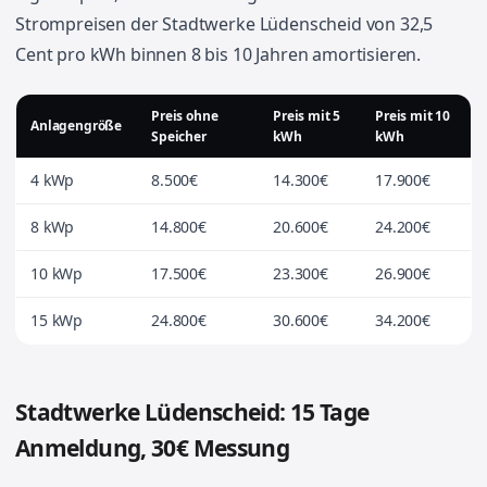
Strompreisen der Stadtwerke Lüdenscheid von 32,5
Cent pro kWh binnen 8 bis 10 Jahren amortisieren.
Preis ohne
Preis mit 5
Preis mit 10
Anlagengröße
Speicher
kWh
kWh
4 kWp
8.500€
14.300€
17.900€
8 kWp
14.800€
20.600€
24.200€
10 kWp
17.500€
23.300€
26.900€
15 kWp
24.800€
30.600€
34.200€
Stadtwerke Lüdenscheid: 15 Tage
Anmeldung, 30€ Messung