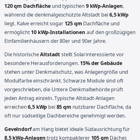
120 qm Dachfläche
und typischen
9 kWp-Anlagen
,
während die denkmalgeschützte Altstadt bei
6,5 kWp
liegt. Kalve erreicht sogar
125 qm
Dachfläche und
ermöglicht
10 kWp-Installationen
auf den großzügigen
Einfamilienhäusern der 80er und 90er Jahre.
Die historische
Altstadt
stellt Solarinteressierte vor
besondere Herausforderungen.
15% der Gebäude
stehen unter Denkmalschutz, was Anlagengröße und
Modulfarbe einschränkt. Schwarze Module sind oft
vorgeschrieben, die Untere Denkmalbehörde prüft
jeden Antrag einzeln. Typische Altstadt-Anlagen
erreichen
6,5 kWp
bei
85 qm
nutzbarer Dachfläche, da
oft nur südseitige Dachbereiche genehmigt werden.
Gevelndorf
am Hang bietet ideale Südausrichtung für
8,5 kWp-Anlagen
trotz kompakterer
105 qm
Dächer.