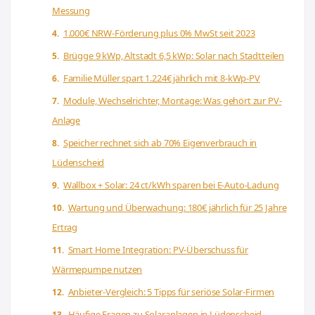
Messung
1.000€ NRW-Förderung plus 0% MwSt seit 2023
Brügge 9 kWp, Altstadt 6,5 kWp: Solar nach Stadtteilen
Familie Müller spart 1.224€ jährlich mit 8-kWp-PV
Module, Wechselrichter, Montage: Was gehört zur PV-
Anlage
Speicher rechnet sich ab 70% Eigenverbrauch in
Lüdenscheid
Wallbox + Solar: 24 ct/kWh sparen bei E-Auto-Ladung
Wartung und Überwachung: 180€ jährlich für 25 Jahre
Ertrag
Smart Home Integration: PV-Überschuss für
Wärmepumpe nutzen
Anbieter-Vergleich: 5 Tipps für seriöse Solar-Firmen
Häufige Fragen zu Solaranlagen in Lüdenscheid