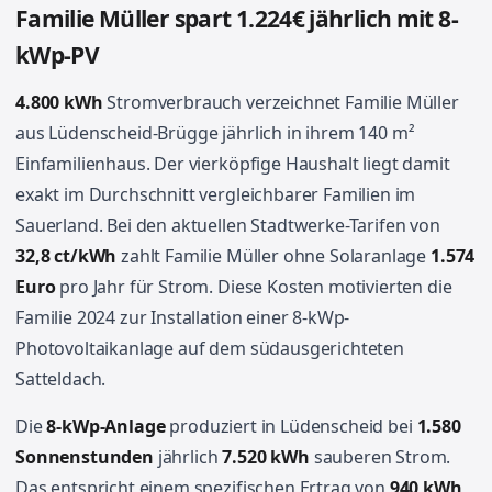
Familie Müller spart 1.224€ jährlich mit 8-
kWp-PV
4.800 kWh
Stromverbrauch verzeichnet Familie Müller
aus Lüdenscheid-Brügge jährlich in ihrem 140 m²
Einfamilienhaus. Der vierköpfige Haushalt liegt damit
exakt im Durchschnitt vergleichbarer Familien im
Sauerland. Bei den aktuellen Stadtwerke-Tarifen von
32,8 ct/kWh
zahlt Familie Müller ohne Solaranlage
1.574
Euro
pro Jahr für Strom. Diese Kosten motivierten die
Familie 2024 zur Installation einer 8-kWp-
Photovoltaikanlage auf dem südausgerichteten
Satteldach.
Die
8-kWp-Anlage
produziert in Lüdenscheid bei
1.580
Sonnenstunden
jährlich
7.520 kWh
sauberen Strom.
Das entspricht einem spezifischen Ertrag von
940 kWh