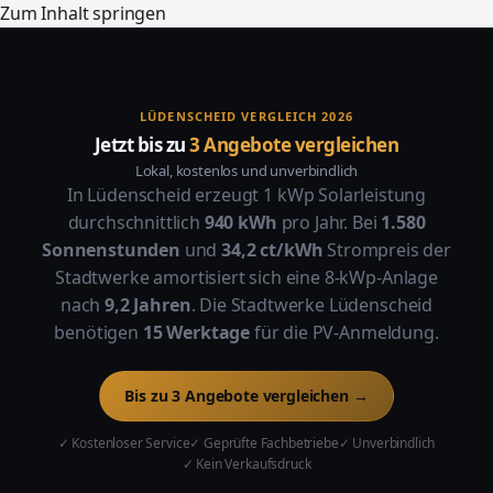
Zum Inhalt springen
LÜDENSCHEID VERGLEICH 2026
Jetzt bis zu
3 Angebote vergleichen
Lokal, kostenlos und unverbindlich
In Lüdenscheid erzeugt 1 kWp Solarleistung
durchschnittlich
940 kWh
pro Jahr. Bei
1.580
Sonnenstunden
und
34,2 ct/kWh
Strompreis der
Stadtwerke amortisiert sich eine 8-kWp-Anlage
nach
9,2 Jahren
. Die Stadtwerke Lüdenscheid
benötigen
15 Werktage
für die PV-Anmeldung.
Bis zu 3 Angebote vergleichen →
✓ Kostenloser Service
✓ Geprüfte Fachbetriebe
✓ Unverbindlich
✓ Kein Verkaufsdruck