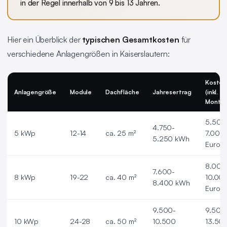
in der Regel innerhalb von 9 bis 13 Jahren.
Hier ein Überblick der
typischen Gesamtkosten
für
verschiedene Anlagengrößen in Kaiserslautern:
Kosten
Anlagengröße
Module
Dachfläche
Jahresertrag
(inkl.
Montag
5.500
4.750-
5 kWp
12-14
ca. 25 m²
7.000
5.250 kWh
Euro
8.000
7.600-
8 kWp
19-22
ca. 40 m²
10.00
8.400 kWh
Euro
9.500-
9.500
10 kWp
24-28
ca. 50 m²
10.500
13.50