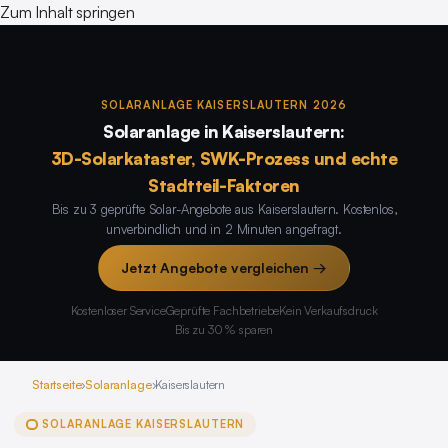
Zum Inhalt springen
SOLARANLAGE KAISERSLAUTERN 2026
Solaranlage in Kaiserslautern:
3D-Solarkataster, SWK-Prozess und echte
Stadtteil-Faktoren
Bis zu 3 geprüfte Solar-Angebote aus Kaiserslautern. Kostenlos,
unverbindlich und in 2 Minuten angefragt.
Jetzt Angebote vergleichen →
Kostenloser Service
Geprüfte Fachbetriebe
Kein Verkaufsdruck
Bis zu 30 % sparen
Startseite
›
Solaranlage
›
Kaiserslautern
SOLARANLAGE KAISERSLAUTERN