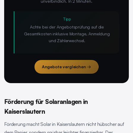
unverbindlich. In 2 Minuten.
Tipp
Achte bei der Angebotsprüfung auf die
Gesamtkosten inklusive Montage, Anmeldung
und Zählerwechsel.
Angebote vergleichen →
Förderung für Solaranlagen in
Kaiserslautern
Förderung macht Solar in Kaiserslautern nicht hübscher auf
dem Papier, sondern spürbar leichter finanzierbar. Der