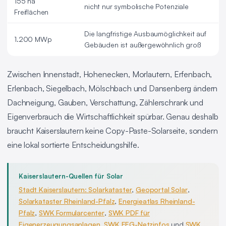
155 ha
nicht nur symbolische Potenziale
Freiflächen
Die langfristige Ausbaumöglichkeit auf
1.200 MWp
Gebäuden ist außergewöhnlich groß
Zwischen Innenstadt, Hohenecken, Morlautern, Erfenbach,
Erlenbach, Siegelbach, Mölschbach und Dansenberg ändern
Dachneigung, Gauben, Verschattung, Zählerschrank und
Eigenverbrauch die Wirtschaftlichkeit spürbar. Genau deshalb
braucht Kaiserslautern keine Copy-Paste-Solarseite, sondern
eine lokal sortierte Entscheidungshilfe.
Kaiserslautern-Quellen für Solar
Stadt Kaiserslautern: Solarkataster
,
Geoportal Solar
,
Solarkataster Rheinland-Pfalz
,
Energieatlas Rheinland-
Pfalz
,
SWK Formularcenter
,
SWK PDF für
Eigenerzeugungsanlagen
,
SWK EEG-Netzinfos
und
SWK