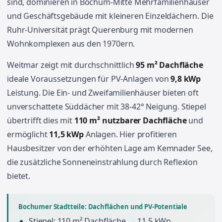
sind, dominieren in Bochum-Mitte Mehrfamilienhäuser
und Geschäftsgebäude mit kleineren Einzeldächern. Die
Ruhr-Universität prägt Querenburg mit modernen
Wohnkomplexen aus den 1970ern.
Weitmar zeigt mit durchschnittlich
95 m² Dachfläche
ideale Voraussetzungen für PV-Anlagen von
9,8 kWp
Leistung. Die Ein- und Zweifamilienhäuser bieten oft
unverschattete Süddächer mit 38-42° Neigung. Stiepel
übertrifft dies mit
110 m² nutzbarer Dachfläche
und
ermöglicht
11,5 kWp
Anlagen. Hier profitieren
Hausbesitzer von der erhöhten Lage am Kemnader See,
die zusätzliche Sonneneinstrahlung durch Reflexion
bietet.
Bochumer Stadtteile: Dachflächen und PV-Potentiale
Stiepel: 110 m² Dachfläche → 11,5 kWp