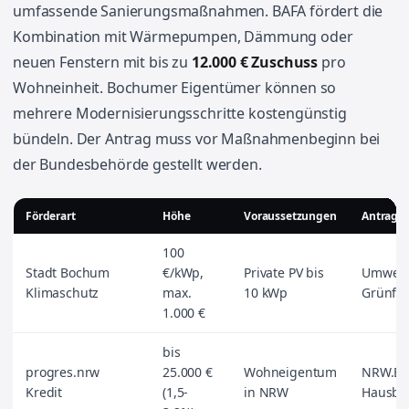
umfassende Sanierungsmaßnahmen. BAFA fördert die
Kombination mit Wärmepumpen, Dämmung oder
neuen Fenstern mit bis zu
12.000 € Zuschuss
pro
Wohneinheit. Bochumer Eigentümer können so
mehrere Modernisierungsschritte kostengünstig
bündeln. Der Antrag muss vor Maßnahmenbeginn bei
der Bundesbehörde gestellt werden.
Förderart
Höhe
Voraussetzungen
Antragss
100
Stadt Bochum
€/kWp,
Private PV bis
Umwelt
Klimaschutz
max.
10 kWp
Grünfl
1.000 €
bis
progres.nrw
25.000 €
Wohneigentum
NRW.BA
Kredit
(1,5-
in NRW
Hausba