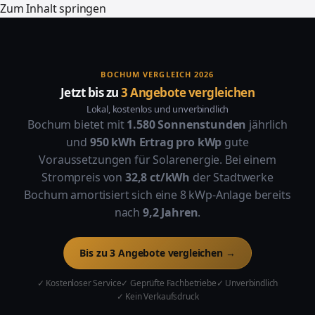
Zum Inhalt springen
BOCHUM VERGLEICH 2026
Jetzt bis zu
3 Angebote vergleichen
Lokal, kostenlos und unverbindlich
Bochum bietet mit
1.580 Sonnenstunden
jährlich
und
950 kWh Ertrag pro kWp
gute
Voraussetzungen für Solarenergie. Bei einem
Strompreis von
32,8 ct/kWh
der Stadtwerke
Bochum amortisiert sich eine 8 kWp-Anlage bereits
nach
9,2 Jahren
.
Bis zu 3 Angebote vergleichen →
✓ Kostenloser Service
✓ Geprüfte Fachbetriebe
✓ Unverbindlich
✓ Kein Verkaufsdruck