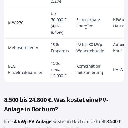
3,2%)
bis
50.000 €
Erneuerbare
KfW üb
KfW 270
(4,07-
Energien
Hausba
8,45%)
19%
PV bis 30 kWp
Automat
Mehrwertsteuer
Ersparnis
Wohngebäude
Kauf
15%,
BEG
Kombination
max.
BAFA on
Einzelmaßnahmen
mit Sanierung
12.000 €
8.500 bis 24.800 €: Was kostet eine PV-
Anlage in Bochum?
Eine
4 kWp PV-Anlage
kostet in Bochum aktuell
8.500 €