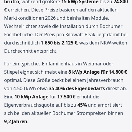
brutto
, während größere
15 kWp Systeme
bis zu
24.800
€
erreichen. Diese Preise basieren auf den aktuellen
Marktkonditionen 2026 und beinhalten Module,
Wechselrichter sowie die Installation durch Bochumer
Fachbetriebe. Der Preis pro Kilowatt-Peak liegt damit bei
durchschnittlich
1.650 bis 2.125 €
, was dem NRW-weiten
Durchschnitt entspricht.
Für ein typisches Einfamilienhaus in Weitmar oder
Stiepel eignet sich meist eine
8 kWp Anlage für 14.800 €
optimal. Diese Größe deckt bei einem Jahresverbrauch
von 4.500 kWh etwa
35-40% des Eigenbedarfs
direkt ab.
Eine
10 kWp Anlage
für
17.500 €
erhöht die
Eigenverbrauchsquote auf bis zu
45%
und amortisiert
sich bei den aktuellen Bochumer Strompreisen binnen
9,2 Jahren
.