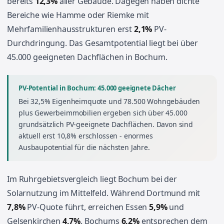
bereits
12,3%
aller Gebäude. Dagegen haben dichte
Bereiche wie Hamme oder Riemke mit
Mehrfamilienhausstrukturen erst
2,1%
PV-
Durchdringung. Das Gesamtpotential liegt bei über
45.000 geeigneten Dachflächen in Bochum.
PV-Potential in Bochum: 45.000 geeignete Dächer
Bei 32,5% Eigenheimquote und 78.500 Wohngebäuden
plus Gewerbeimmobilien ergeben sich über 45.000
grundsätzlich PV-geeignete Dachflächen. Davon sind
aktuell erst 10,8% erschlossen - enormes
Ausbaupotential für die nächsten Jahre.
Im Ruhrgebietsvergleich liegt Bochum bei der
Solarnutzung im Mittelfeld. Während Dortmund mit
7,8%
PV-Quote führt, erreichen Essen
5,9%
und
Gelsenkirchen
4,7%
. Bochums
6,2%
entsprechen dem