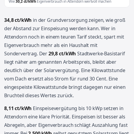
Wie
30,2 ct/kWh
Eigenverbrauch in Attendorn wertvoll machen
34,8 ct/kWh
in der Grundversorgung zeigen, wie groß
der Abstand zur Einspeisung werden kann. Wer in
Attendorn noch in einem teuren Tarif steckt, spart mit
Eigenverbrauch mehr als ein Haushalt mit
Sondervertrag. Der
29,8 ct/kWh
Stadtwerke-Basistarif
liegt näher am genannten Arbeitspreis, bleibt aber
deutlich über der Solarvergütung. Eine Kilowattstunde
vom Dach ersetzt also Strom für rund 30 Cent. Eine
eingespeiste Kilowattstunde bringt dagegen nur einen
Bruchteil dieses Wertes zurück.
8,11 ct/kWh
Einspeisevergütung bis 10 kWp setzen in
Attendorn eine klare Priorität. Einspeisen ist besser als
Abregeln, aber Eigenverbrauch schlägt Auszahlung fast
immer. Bei
2.500 kWh
selbst genutztem Solarstrom liegt