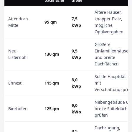
Dachfläche
Größe
Ältere Häuser,
Attendorn-
7,5
knapper Platz,
95 qm
Mitte
kWp
mögliche
Optikvorgaben
Größere
Neu-
9,5
Einfamilienhäuser
130 qm
Listernohl
kWp
und breite
Dachflächen
Solide Hauptdäche
8,0
Ennest
115 qm
mit
kWp
Verschattungsprü
Nebengebäude un
9,0
Biekhofen
125 qm
breite Satteldächer
kWp
prüfen
Dachzugang,
8,5