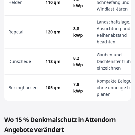
Helden
110 qm
Schneefang und
kWp
Windlast klären
Landschaftslage,
8,8
Ausrichtung und
Repetal
120 qm
kWp
Reihenabstand
beachten
Gauben und
8,2
Dünschede
118 qm
Dachfenster früh
kWp
einzeichnen
Kompakte Belegun
7,8
Berlinghausen
105 qm
ohne unnötige Lüc
kWp
planen
Wo 15 % Denkmalschutz in Attendorn
Angebote verändert