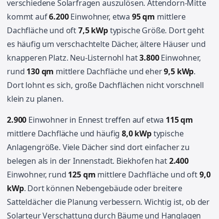
verschiedene Solarfragen auszulösen. Attendorn-Mitte
kommt auf
6.200
Einwohner, etwa
95 qm
mittlere
Dachfläche und oft
7,5 kWp
typische Größe. Dort geht
es häufig um verschachtelte Dächer, ältere Häuser und
knapperen Platz. Neu-Listernohl hat
3.800
Einwohner,
rund
130 qm
mittlere Dachfläche und eher
9,5 kWp
.
Dort lohnt es sich, große Dachflächen nicht vorschnell
klein zu planen.
2.900
Einwohner in Ennest treffen auf etwa
115 qm
mittlere Dachfläche und häufig
8,0 kWp
typische
Anlagengröße. Viele Dächer sind dort einfacher zu
belegen als in der Innenstadt. Biekhofen hat
2.400
Einwohner, rund
125 qm
mittlere Dachfläche und oft
9,0
kWp
. Dort können Nebengebäude oder breitere
Satteldächer die Planung verbessern. Wichtig ist, ob der
Solarteur Verschattung durch Bäume und Hanglagen