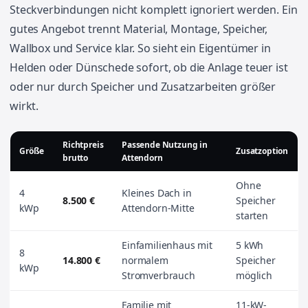
Steckverbindungen nicht komplett ignoriert werden. Ein
gutes Angebot trennt Material, Montage, Speicher,
Wallbox und Service klar. So sieht ein Eigentümer in
Helden oder Dünschede sofort, ob die Anlage teuer ist
oder nur durch Speicher und Zusatzarbeiten größer
wirkt.
Richtpreis
Passende Nutzung in
Größe
Zusatzoption
brutto
Attendorn
Ohne
4
Kleines Dach in
8.500 €
Speicher
kWp
Attendorn-Mitte
starten
Einfamilienhaus mit
5 kWh
8
14.800 €
normalem
Speicher
kWp
Stromverbrauch
möglich
Familie mit
11-kW-