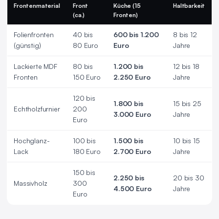
Frontenmaterial
Front
Küche (15
Haltbarkeit
(ca.)
Fronten)
Folienfronten
40 bis
600 bis 1.200
8 bis 12
(günstig)
80 Euro
Euro
Jahre
Lackierte MDF
80 bis
1.200 bis
12 bis 18
Fronten
150 Euro
2.250 Euro
Jahre
120 bis
1.800 bis
15 bis 25
Echtholzfurnier
200
3.000 Euro
Jahre
Euro
Hochglanz-
100 bis
1.500 bis
10 bis 15
Lack
180 Euro
2.700 Euro
Jahre
150 bis
2.250 bis
20 bis 30
Massivholz
300
4.500 Euro
Jahre
Euro