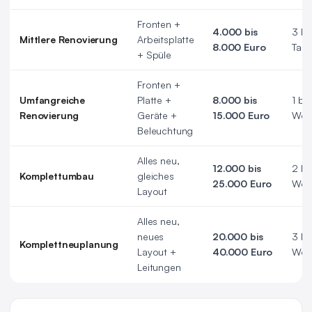
Fronten +
4.000 bis
3 bi
Mittlere Renovierung
Arbeitsplatte
8.000 Euro
Tag
+ Spüle
Fronten +
Umfangreiche
Platte +
8.000 bis
1 bis
Renovierung
Geräte +
15.000 Euro
Woc
Beleuchtung
Alles neu,
12.000 bis
2 bi
Komplettumbau
gleiches
25.000 Euro
Woc
Layout
Alles neu,
neues
20.000 bis
3 bi
Komplettneuplanung
Layout +
40.000 Euro
Woc
Leitungen