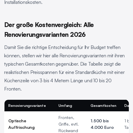
Installationskosten.
Der große Kostenvergleich: Alle
Renovierungsvarianten 2026
Damit Sie die richtige Entscheidung für Ihr Budget treffen
können, stellen wir hier alle Renovierungsvarianten mit ihren
typischen Gesamtkosten gegenüber. Die Tabelle zeigt die
realistischen Preisspannen für eine Standardküche mit einer
Küchenzeile von 3 bis 4 Metern Länge und 10 bis 20
Fronten.
Renovierungsvariante
Umfang
Gesamtkosten
Daue
Fronten,
Optische
1.500 bis
1 bis
Griffe, evtl.
Auffrischung
4.000 Euro
Tag
Rückwand