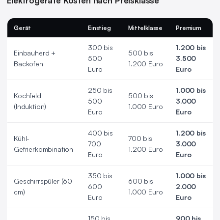
Elektrogeräte Kosten nach Preisklasse
Gerät
Einstieg
Mittelklasse
Premium
300 bis
1.200 bis
Einbauherd +
500 bis
500
3.500
Backofen
1.200 Euro
Euro
Euro
250 bis
1.000 bis
Kochfeld
500 bis
500
3.000
(Induktion)
1.000 Euro
Euro
Euro
400 bis
1.200 bis
Kühl-
700 bis
700
3.000
Gefrierkombination
1.200 Euro
Euro
Euro
350 bis
1.000 bis
Geschirrspüler (60
600 bis
600
2.000
cm)
1.000 Euro
Euro
Euro
150 bis
900 bis