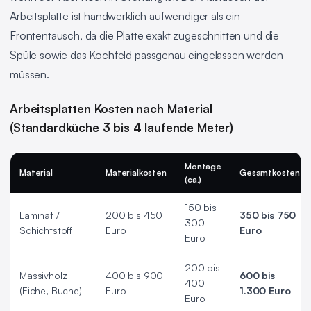
Arbeitsplatte ist handwerklich aufwendiger als ein
Frontentausch, da die Platte exakt zugeschnitten und die
Spüle sowie das Kochfeld passgenau eingelassen werden
müssen.
Arbeitsplatten Kosten nach Material
(Standardküche 3 bis 4 laufende Meter)
Montage
Material
Materialkosten
Gesamtkosten
(ca.)
150 bis
Laminat /
200 bis 450
350 bis 750
300
Schichtstoff
Euro
Euro
Euro
200 bis
Massivholz
400 bis 900
600 bis
400
(Eiche, Buche)
Euro
1.300 Euro
Euro