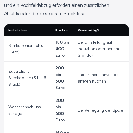
und ein Kochfeldabzug erfordert einen zusätzlichen
Abluftkanalund eine separate Steckdose.
Installation
Kosten
Wann nötig?
150 bis
Bei Umstellung auf
Starkstromanschluss
400
Induktion oder neuem
(Herd)
Euro
Standort
200
Zusätzliche
bis
Fast immer sinnvoll bei
Steckdosen (3 bis 5
500
älteren Küchen
Stück)
Euro
200
Wasseranschluss
bis
Bei Verlegung der Spüle
verlegen
600
Euro
150 bis