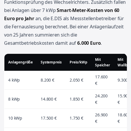
Funktionsprüfung des Wechselrichters. Zusätzlich fallen
bei Anlagen über 7 kWp
Smart-Meter-Kosten von 60
Euro pro Jahr
an, die E.DIS als Messstellenbetreiber für
die Fernauslesung berechnet. Bei einer Anlagenlaufzeit
von 25 Jahren summieren sich die
Gesamtbetriebskosten damit auf
6.000 Euro
.
Mit
Mit
Anlagengröße
Systempreis
Preis/kWp
Speicher
Wallbo
17.600
4 kWp
8.200 €
2.050 €
9.300 
€
24.200
15.900
8 kWp
14.800 €
1.850 €
€
€
26.900
18.600
10 kWp
17.500 €
1.750 €
€
€