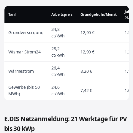
Jahr
Tarif
Arbeitspreis
Grundgebühr/Monat
(4.0
34,8
Grundversorgung
12,90 €
1.54
ct/kWh
28,2
Wismar Strom24
12,90 €
1.28
ct/kWh
26,4
Wärmestrom
8,20 €
1.15
ct/kWh
Gewerbe (bis 50
24,6
7,42 €
1.07
MWh)
ct/kWh
E.DIS Netzanmeldung: 21 Werktage für PV
bis 30 kWp