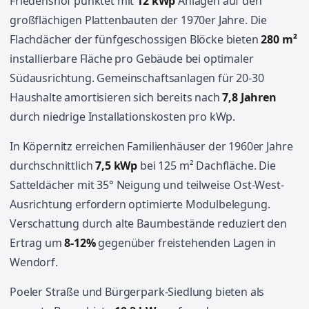
Friedenshof punktet mit
12 kWp
Anlagen auf den
großflächigen Plattenbauten der 1970er Jahre. Die
Flachdächer der fünfgeschossigen Blöcke bieten
280 m²
installierbare Fläche pro Gebäude bei optimaler
Südausrichtung. Gemeinschaftsanlagen für 20-30
Haushalte amortisieren sich bereits nach
7,8 Jahren
durch niedrige Installationskosten pro kWp.
In Köpernitz erreichen Familienhäuser der 1960er Jahre
durchschnittlich
7,5 kWp
bei 125 m² Dachfläche. Die
Satteldächer mit 35° Neigung und teilweise Ost-West-
Ausrichtung erfordern optimierte Modulbelegung.
Verschattung durch alte Baumbestände reduziert den
Ertrag um
8-12%
gegenüber freistehenden Lagen in
Wendorf.
Poeler Straße und Bürgerpark-Siedlung bieten als