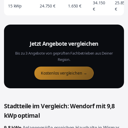
34.150
25.850
15 kWp
24.750 €
1.650 €
€
€
Jetzt Angebote vergleichen
Bis zu 3 Angebote von geprüften Fachbetrieben aus Deiner
Region.
Kostenlos vergleichen →
Stadtteile im Vergleich: Wendorf mit 9,8
kWp optimal
9,8 kWp
Anlagengröße erreichen Haushalte in Wismar-