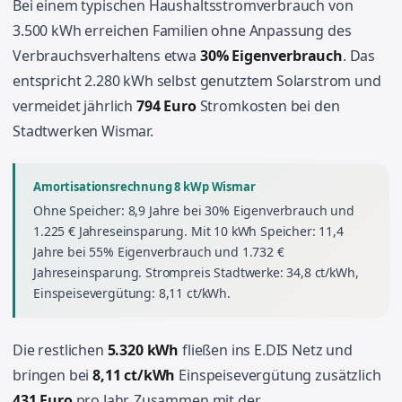
Bei einem typischen Haushaltsstromverbrauch von
3.500 kWh erreichen Familien ohne Anpassung des
Verbrauchsverhaltens etwa
30% Eigenverbrauch
. Das
entspricht 2.280 kWh selbst genutztem Solarstrom und
vermeidet jährlich
794 Euro
Stromkosten bei den
Stadtwerken Wismar.
Amortisationsrechnung 8 kWp Wismar
Ohne Speicher: 8,9 Jahre bei 30% Eigenverbrauch und
1.225 € Jahreseinsparung. Mit 10 kWh Speicher: 11,4
Jahre bei 55% Eigenverbrauch und 1.732 €
Jahreseinsparung. Strompreis Stadtwerke: 34,8 ct/kWh,
Einspeisevergütung: 8,11 ct/kWh.
Die restlichen
5.320 kWh
fließen ins E.DIS Netz und
bringen bei
8,11 ct/kWh
Einspeisevergütung zusätzlich
431 Euro
pro Jahr. Zusammen mit der