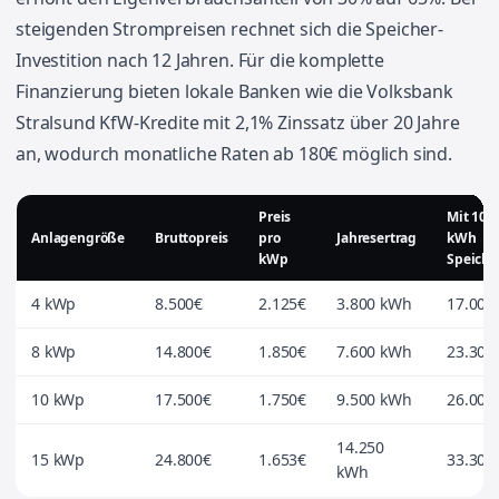
steigenden Strompreisen rechnet sich die Speicher-
Investition nach 12 Jahren. Für die komplette
Finanzierung bieten lokale Banken wie die Volksbank
Stralsund KfW-Kredite mit 2,1% Zinssatz über 20 Jahre
an, wodurch monatliche Raten ab 180€ möglich sind.
Preis
Mit 10
Anlagengröße
Bruttopreis
pro
Jahresertrag
kWh
kWp
Speiche
4 kWp
8.500€
2.125€
3.800 kWh
17.000
8 kWp
14.800€
1.850€
7.600 kWh
23.300
10 kWp
17.500€
1.750€
9.500 kWh
26.000
14.250
15 kWp
24.800€
1.653€
33.300
kWh