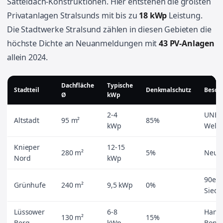
Satteldach-Konstruktionen. Hier entstehen die größten
Privatanlagen Stralsunds mit bis zu
18 kWp
Leistung.
Die Stadtwerke Stralsund zählen in diesen Gebieten die
höchste Dichte an Neuanmeldungen mit
43 PV-Anlagen
allein 2024.
Dachfläche
Typische
Stadtteil
Denkmalschutz
Beson
Ø
kWp
2-4
UNES
Altstadt
95 m²
85%
kWp
Welte
Knieper
12-15
280 m²
5%
Neub
Nord
kWp
90er-
Grünhufe
240 m²
9,5 kWp
0%
Siedl
Lüssower
6-8
Hang
130 m²
15%
Berg
kWp
Bonu