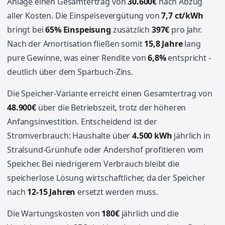
Anlage einen Gesamtertrag von
30.600€
nach Abzug
aller Kosten. Die Einspeisevergütung von
7,7 ct/kWh
bringt bei
65% Einspeisung
zusätzlich
397€
pro Jahr.
Nach der Amortisation fließen somit
15,8 Jahre
lang
pure Gewinne, was einer Rendite von
6,8%
entspricht -
deutlich über dem Sparbuch-Zins.
Die Speicher-Variante erreicht einen Gesamtertrag von
48.900€
über die Betriebszeit, trotz der höheren
Anfangsinvestition. Entscheidend ist der
Stromverbrauch: Haushalte über
4.500 kWh
jährlich in
Stralsund-Grünhufe oder Andershof profitieren vom
Speicher. Bei niedrigerem Verbrauch bleibt die
speicherlose Lösung wirtschaftlicher, da der Speicher
nach
12-15 Jahren
ersetzt werden muss.
Die Wartungskosten von
180€
jährlich und die