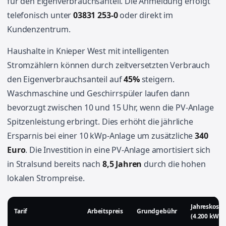
für den Eigenverbrauchsanteil. Die Anmeldung erfolgt
telefonisch unter
03831 253-0
oder direkt im
Kundenzentrum.
Haushalte in Knieper West mit intelligenten
Stromzählern können durch zeitversetzten Verbrauch
den Eigenverbrauchsanteil auf
45%
steigern.
Waschmaschine und Geschirrspüler laufen dann
bevorzugt zwischen 10 und 15 Uhr, wenn die PV-Anlage
Spitzenleistung erbringt. Dies erhöht die jährliche
Ersparnis bei einer 10 kWp-Anlage um zusätzliche
340
Euro
. Die Investition in eine PV-Anlage amortisiert sich
in Stralsund bereits nach
8,5 Jahren
durch die hohen
lokalen Strompreise.
Jahreskoste
Tarif
Arbeitspreis
Grundgebühr
(4.200 kWh)