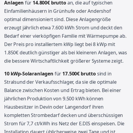
Anlagen
für
14.800€ brutto
an, die auf typischen
Einfamilienhäusern in Grünhufe oder Andershof
optimal dimensioniert sind. Diese Anlagengröße
erzeugt jährlich etwa 7.600 kWh Strom und deckt den
Bedarf einer vierköpfigen Familie mit Wärmepumpe ab.
Der Preis pro installiertem kWp liegt bei 8 kWp mit
1.850€ deutlich günstiger als bei kleineren Anlagen, was
die bessere Wirtschaftlichkeit größerer Systeme zeigt.
10 kWp-Solaranlagen
für
17.500€ brutto
sind in
Stralsund der Verkaufsschlager, da sie die optimale
Balance zwischen Kosten und Ertrag bieten. Bei einer
jährlichen Produktion von 9.500 kWh können
Hausbesitzer in Devin oder Langendorf ihren
kompletten Strombedarf decken und überschüssigen
Strom für 7,7 ct/kWh ins Netz der E.DIS einspeisen. Die
Installation dauert üblicherweise zwei Tage und ist