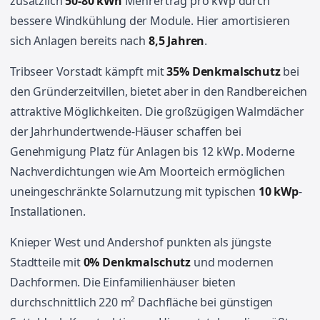
zusätzlich
50-80 kWh
Mehrertrag pro kWp durch
bessere Windkühlung der Module. Hier amortisieren
sich Anlagen bereits nach
8,5 Jahren
.
Tribseer Vorstadt kämpft mit
35% Denkmalschutz
bei
den Gründerzeitvillen, bietet aber in den Randbereichen
attraktive Möglichkeiten. Die großzügigen Walmdächer
der Jahrhundertwende-Häuser schaffen bei
Genehmigung Platz für Anlagen bis 12 kWp. Moderne
Nachverdichtungen wie Am Moorteich ermöglichen
uneingeschränkte Solarnutzung mit typischen
10 kWp
-
Installationen.
Knieper West und Andershof punkten als jüngste
Stadtteile mit
0% Denkmalschutz
und modernen
Dachformen. Die Einfamilienhäuser bieten
durchschnittlich 220 m² Dachfläche bei günstigen