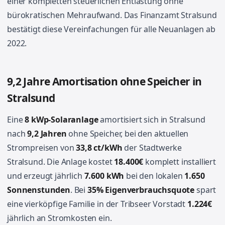
einer kompletten steuerlichen Entlastung ohne
bürokratischen Mehraufwand. Das Finanzamt Stralsund
bestätigt diese Vereinfachungen für alle Neuanlagen ab
2022.
9,2 Jahre Amortisation ohne Speicher in
Stralsund
Eine
8 kWp-Solaranlage
amortisiert sich in Stralsund
nach
9,2 Jahren
ohne Speicher, bei den aktuellen
Strompreisen von
33,8 ct/kWh
der Stadtwerke
Stralsund. Die Anlage kostet
18.400€
komplett installiert
und erzeugt jährlich
7.600 kWh
bei den lokalen
1.650
Sonnenstunden
. Bei
35% Eigenverbrauchsquote
spart
eine vierköpfige Familie in der Tribseer Vorstadt
1.224€
jährlich an Stromkosten ein.