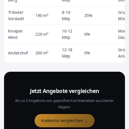
Tribseer
8-10
Gründ
190 m²
35%
Vorstadt
kWp
Mix
Knieper
10-12
Mode
220 m²
0%
West
kWp
Däch
12-18
Größt
Andershof
260 m²
0%
kWp
Anla
Jetzt Angebote vergleichen
Bis zu 3 Angebote von geprüften Fachbetrieben aus Deiner
Region.
Kostenlos vergleichen →