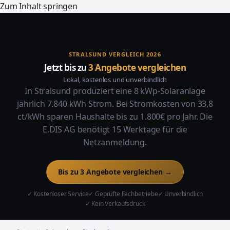
Zum Inhalt springen
STRALSUND VERGLEICH 2026
Jetzt bis zu
3 Angebote vergleichen
Lokal, kostenlos und unverbindlich
In Stralsund produziert eine 8 kWp-Solaranlage
jährlich 7.840 kWh Strom. Bei Stromkosten von 33,8
ct/kWh sparen Haushalte bis zu 1.800€ pro Jahr. Die
E.DIS AG benötigt 15 Werktage für die
Netzanmeldung.
Bis zu 3 Angebote vergleichen →
✓ Kostenloser Service
✓ Geprüfte Fachbetriebe
✓ Unverbindlich
✓ Kein Verkaufsdruck