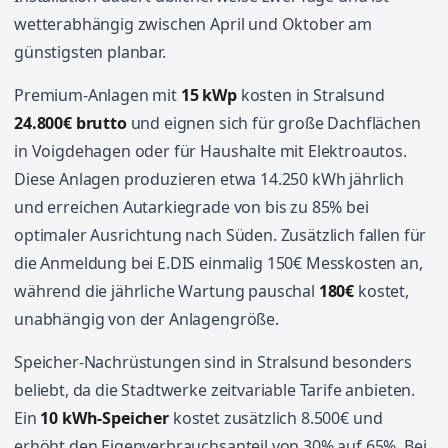
wetterabhängig zwischen April und Oktober am
günstigsten planbar.
Premium-Anlagen mit
15 kWp
kosten in Stralsund
24.800€ brutto
und eignen sich für große Dachflächen
in Voigdehagen oder für Haushalte mit Elektroautos.
Diese Anlagen produzieren etwa 14.250 kWh jährlich
und erreichen Autarkiegrade von bis zu 85% bei
optimaler Ausrichtung nach Süden. Zusätzlich fallen für
die Anmeldung bei E.DIS einmalig 150€ Messkosten an,
während die jährliche Wartung pauschal
180€
kostet,
unabhängig von der Anlagengröße.
Speicher-Nachrüstungen sind in Stralsund besonders
beliebt, da die Stadtwerke zeitvariable Tarife anbieten.
Ein
10 kWh-Speicher
kostet zusätzlich 8.500€ und
erhöht den Eigenverbrauchsanteil von 30% auf 65%. Bei