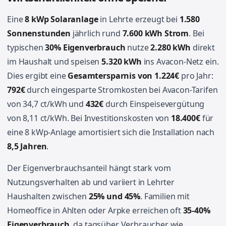
Eine
8 kWp Solaranlage
in Lehrte erzeugt bei
1.580
Sonnenstunden
jährlich rund
7.600 kWh Strom
. Bei
typischen
30% Eigenverbrauch
nutze
2.280 kWh
direkt
im Haushalt und speisen
5.320 kWh
ins Avacon-Netz ein.
Dies ergibt eine
Gesamtersparnis von 1.224€
pro Jahr:
792€
durch eingesparte Stromkosten bei Avacon-Tarifen
von 34,7 ct/kWh und
432€
durch Einspeisevergütung
von 8,11 ct/kWh. Bei Investitionskosten von
18.400€
für
eine 8 kWp-Anlage amortisiert sich die Installation nach
8,5 Jahren
.
Der Eigenverbrauchsanteil hängt stark vom
Nutzungsverhalten ab und variiert in Lehrter
Haushalten zwischen
25% und 45%
. Familien mit
Homeoffice in Ahlten oder Arpke erreichen oft
35-40%
Eigenverbrauch
, da tagsüber Verbraucher wie