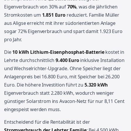
Eigenverbrauch von 30% auf
70%
, was die jährlichen
Stromkosten um
1.851 Euro
reduziert. Familie Müller
aus Aligse erreicht mit ihrer südorientierten Anlage
sogar 72% Eigenverbrauch und spart damit 1.923 Euro
pro Jahr.
Die
10 kWh Lithium-Eisenphosphat-Batterie
kostet in
Lehrte durchschnittlich
9.400 Euro
inklusive Installation
und Wechselrichter-Upgrade. Ohne Speicher liegt der
Anlagenpreis bei 16.800 Euro, mit Speicher bei 26.200
Euro. Die höhere Investition führt zu
5.320 kWh
Eigenverbrauch statt 2.280 kWh, wodurch weniger
günstiger Solarstrom ins Avacon-Netz für nur 8,11 Cent
eingespeist werden muss.
Entscheidend für die Rentabilität ist der
Stromverbrauch der Lehrter Familie
: Bei 4.500 kWh