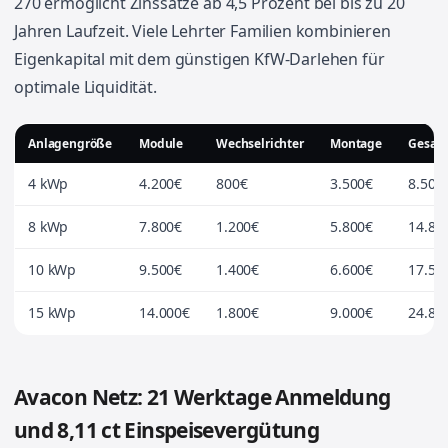
270 ermöglicht Zinssätze ab 4,5 Prozent bei bis zu 20
Jahren Laufzeit. Viele Lehrter Familien kombinieren
Eigenkapital mit dem günstigen KfW-Darlehen für
optimale Liquidität.
Anlagengröße
Module
Wechselrichter
Montage
Gesam
4 kWp
4.200€
800€
3.500€
8.500
8 kWp
7.800€
1.200€
5.800€
14.80
10 kWp
9.500€
1.400€
6.600€
17.50
15 kWp
14.000€
1.800€
9.000€
24.80
Avacon Netz: 21 Werktage Anmeldung
und 8,11 ct Einspeisevergütung