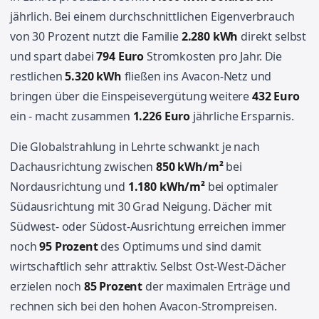
jährlich. Bei einem durchschnittlichen Eigenverbrauch
von 30 Prozent nutzt die Familie
2.280 kWh
direkt selbst
und spart dabei
794 Euro
Stromkosten pro Jahr. Die
restlichen
5.320 kWh
fließen ins Avacon-Netz und
bringen über die Einspeisevergütung weitere
432 Euro
ein - macht zusammen
1.226 Euro
jährliche Ersparnis.
Die Globalstrahlung in Lehrte schwankt je nach
Dachausrichtung zwischen
850 kWh/m²
bei
Nordausrichtung und
1.180 kWh/m²
bei optimaler
Südausrichtung mit 30 Grad Neigung. Dächer mit
Südwest- oder Südost-Ausrichtung erreichen immer
noch
95 Prozent
des Optimums und sind damit
wirtschaftlich sehr attraktiv. Selbst Ost-West-Dächer
erzielen noch
85 Prozent
der maximalen Erträge und
rechnen sich bei den hohen Avacon-Strompreisen.