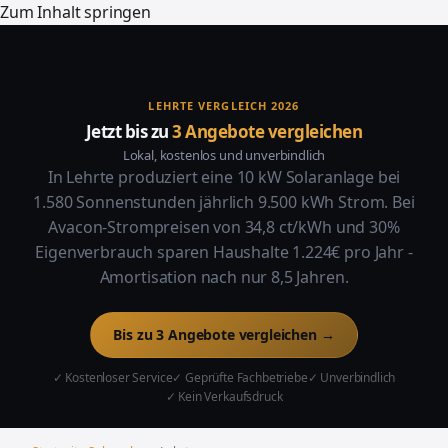
Zum Inhalt springen
LEHRTE VERGLEICH 2026
Jetzt bis zu
3 Angebote vergleichen
Lokal, kostenlos und unverbindlich
In Lehrte produziert eine 10 kW Solaranlage bei
1.580 Sonnenstunden jährlich 9.500 kWh Strom. Bei
Avacon-Strompreisen von 34,8 ct/kWh und 30%
Eigenverbrauch sparen Haushalte 1.224€ pro Jahr -
Amortisation nach nur 8,5 Jahren.
Bis zu 3 Angebote vergleichen →
✓ Kostenloser Service
✓ Geprüfte Fachbetriebe
✓ Unverbindlich
✓ Kein Verkaufsdruck