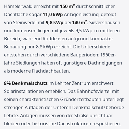
Hämelerwald erreicht mit
150 m²
durchschnittlicher
Dachfläche sogar
11,0 kWp
Anlagenleistung, gefolgt
von Steinwedel mit
9,8 kWp
bei
140 m²
. Sievershausen
und Immensen liegen mit jeweils 9,5 kWp im mittleren
Bereich, während Röddensen aufgrund kompakter
Bebauung nur 8,8 kWp erreicht. Die Unterschiede
entstehen durch verschiedene Bauperioden: 1960er-
Jahre Siedlungen haben oft günstigere Dachneigungen
als moderne Flachdachbauten.
8% Denkmalschutz
im Lehrter Zentrum erschwert
Solarinstallationen erheblich. Das Bahnhofsviertel mit
seinen charakteristischen Gründerzeitbauten unterliegt
strengen Auflagen der Unteren Denkmalschutzbehörde
Lehrte. Anlagen müssen von der Straße unsichtbar
bleiben oder historische Dachstrukturen respektieren.