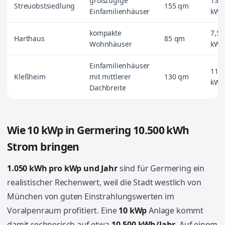
großzügige
13,0
Streuobstsiedlung
155 qm
Einfamilienhäuser
kWp
kompakte
7,5
Harthaus
85 qm
Wohnhäuser
kWp
Einfamilienhäuser
11,0
Kleßheim
mit mittlerer
130 qm
kWp
Dachbreite
Wie 10 kWp in Germering 10.500 kWh
Strom bringen
1.050 kWh pro kWp und Jahr
sind für Germering ein
realistischer Rechenwert, weil die Stadt westlich von
München von guten Einstrahlungswerten im
Voralpenraum profitiert. Eine
10 kWp
Anlage kommt
damit rechnerisch auf etwa
10.500 kWh/Jahr
. Auf einem