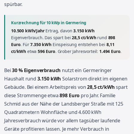
spürbar.
Kurzrechnung für 10 kWp in Germering
10.500 kWh/Jahr
Ertrag, davon
3.150 kWh
Eigenverbrauch. Das spart bei
28,5 ct/kWh
rund
898
Euro
. Für
7.350 kWh
Einspeisung entstehen bei
8,11
ct/kWh
etwa
596 Euro
. Grober Jahresvorteil:
1.494 Euro
.
Bei
30 % Eigenverbrauch
nutzt ein Germeringer
Haushalt rund
3.150 kWh
Solarstrom direkt im eigenen
Gebäude. Bei einem Arbeitspreis von
28,5 ct/kWh
spart
diese Strommenge etwa
898 Euro
pro Jahr. Familie
Schmid aus der Nähe der Landsberger Straße mit 125
Quadratmetern Wohnfläche und 4.600 kWh
Jahresverbrauch würde vor allem tagsüber laufende
Geräte profitieren lassen. Je mehr Verbrauch in