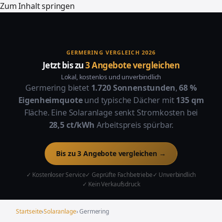
Zum Inhalt springen
GERMERING VERGLEICH 2026
Jetzt bis zu
3 Angebote vergleichen
Lokal, kostenlos und unverbindlich
Germering bietet
1.720 Sonnenstunden
,
68 %
Eigenheimquote
und typische Dächer mit
135 qm
Fläche. Eine Solaranlage senkt Stromkosten bei
28,5 ct/kWh
Arbeitspreis spürbar.
Bis zu 3 Angebote vergleichen →
✓ Kostenloser Service
✓ Geprüfte Fachbetriebe
✓ Unverbindlich
✓ Kein Verkaufsdruck
Startseite
›
Solaranlage
› Germering