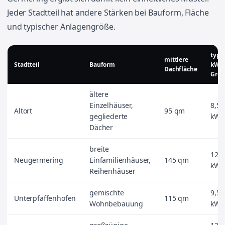
Jeder Stadtteil hat andere Stärken bei Bauform, Fläche
und typischer Anlagengröße.
typi
mittlere
Stadtteil
Bauform
kWp
Dachfläche
Größ
ältere
Einzelhäuser,
8,5
Altort
95 qm
gegliederte
kWp
Dächer
breite
12,0
Neugermering
Einfamilienhäuser,
145 qm
kWp
Reihenhäuser
gemischte
9,5
Unterpfaffenhofen
115 qm
Wohnbebauung
kWp