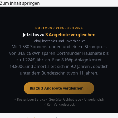
Zum Inhalt springen
DORTMUND VERGLEICH 2026
Jetzt bis zu
3 Angebote vergleichen
Lokal, kostenlos und unverbindlich
Mit 1.580 Sonnenstunden und einem Strompreis
von 34,8 ct/kWh sparen Dortmunder Haushalte bis
zu 1.224€ jährlich. Eine 8 kWp-Anlage kostet
14.800€ und amortisiert sich in 9,2 Jahren , deutlich
unter dem Bundesschnitt von 11 Jahren.
Bis zu 3 Angebote vergleichen →
✓ Kostenloser Service
✓ Geprüfte Fachbetriebe
✓ Unverbindlich
✓ Kein Verkaufsdruck