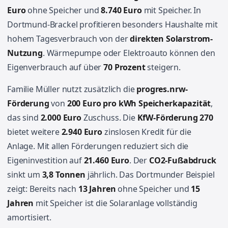
Euro
ohne Speicher und
8.740 Euro
mit Speicher. In
Dortmund-Brackel profitieren besonders Haushalte mit
hohem Tagesverbrauch von der
direkten Solarstrom-
Nutzung
. Wärmepumpe oder Elektroauto können den
Eigenverbrauch auf über
70 Prozent
steigern.
Familie Müller nutzt zusätzlich die
progres.nrw-
Förderung
von
200 Euro pro kWh Speicherkapazität
,
das sind
2.000 Euro
Zuschuss. Die
KfW-Förderung 270
bietet weitere
2.940 Euro
zinslosen Kredit für die
Anlage. Mit allen Förderungen reduziert sich die
Eigeninvestition auf
21.460 Euro
. Der
CO2-Fußabdruck
sinkt um
3,8 Tonnen
jährlich. Das Dortmunder Beispiel
zeigt: Bereits nach
13 Jahren
ohne Speicher und
15
Jahren
mit Speicher ist die Solaranlage vollständig
amortisiert.