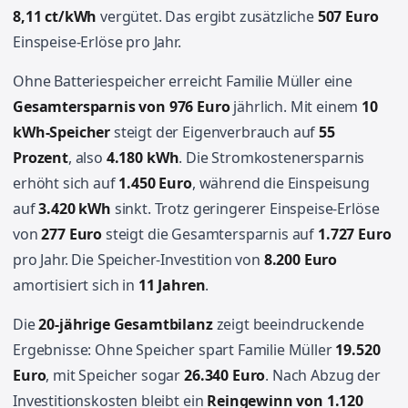
8,11 ct/kWh
vergütet. Das ergibt zusätzliche
507 Euro
Einspeise-Erlöse pro Jahr.
Ohne Batteriespeicher erreicht Familie Müller eine
Gesamtersparnis von 976 Euro
jährlich. Mit einem
10
kWh-Speicher
steigt der Eigenverbrauch auf
55
Prozent
, also
4.180 kWh
. Die Stromkostenersparnis
erhöht sich auf
1.450 Euro
, während die Einspeisung
auf
3.420 kWh
sinkt. Trotz geringerer Einspeise-Erlöse
von
277 Euro
steigt die Gesamtersparnis auf
1.727 Euro
pro Jahr. Die Speicher-Investition von
8.200 Euro
amortisiert sich in
11 Jahren
.
Die
20-jährige Gesamtbilanz
zeigt beeindruckende
Ergebnisse: Ohne Speicher spart Familie Müller
19.520
Euro
, mit Speicher sogar
26.340 Euro
. Nach Abzug der
Investitionskosten bleibt ein
Reingewinn von 1.120