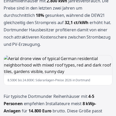
Einfamilienhäuser mit
2.800 kWh
Jahresverbrauch. Die
Preise sind in den letzten zwei Jahren um
durchschnittlich
18%
gesunken, während die DEW21
gleichzeitig den Strompreis auf
32,1 ct/kWh
erhöht hat.
Dortmunder Hausbesitzer profitieren damit von einer
noch attraktiveren Kostenschere zwischen Strombezug
und PV-Erzeugung.
8.500€ bis 24.800€: Solaranlagen-Preise 2026 in Dortmund
Für typische Dortmunder Reihenhäuser mit
4-5
Personen
empfehlen Installateure meist
8 kWp-
Anlagen
für
14.800 Euro
brutto. Diese Größe passt