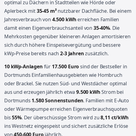
optimal zu Dächern in Stadtteilen wie Hörde oder
Aplerbeck mit
35-45 m²
nutzbarer Dachfläche. Bei einem
Jahresverbrauch von
4.500 kWh
erreichen Familien
damit einen Eigenverbrauchsanteil von
35-40%
. Die
Mehrkosten gegenüber kleineren Anlagen amortisieren
sich durch höhere Einspeisevergütung und bessere
kWp-Preise bereits nach
2-3 Jahren
zusätzlich.
10 kWp-Anlagen
für
17.500 Euro
sind der Bestseller in
Dortmunds Einfamilienhausgebieten wie Hombruch
oder Brackel. Sie nutzen Süd- und Westdächer optimal
aus und erzeugen jährlich etwa
9.500 kWh
Strom bei
Dortmunds
1.580 Sonnenstunden
. Familien mit E-Auto
oder Wärmepumpe erreichen Eigenverbrauchsquoten
bis
55%
. Der überschüssige Strom wird zu
8,11 ct/kWh
ins Westnetz eingespeist und sichert zusätzliche Erlöse
von
450-600 Euro
jährlich.