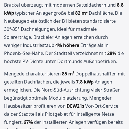
Brackel überzeugt mit modernen Satteldächern und
8,8
kWp
typischer Anlagengröße bei
82 m²
Dachfläche. Die
Neubaugebiete östlich der B1 bieten standardisierte
30°-35° Dachneigungen, ideal für maximale
Solarerträge. Brackeler Anlagen erreichen durch
weniger Industriestaub
4% höhere
Erträge als in
Phoenix-See-Nähe. Der Stadtteil verzeichnet mit
28%
die
höchste PV-Dichte unter Dortmunds Außenbezirken.
Mengede charakterisieren
85 m²
Doppelhaushälften mit
geteilten Dachflächen, die jeweils
7,8 kWp
Anlagen
ermöglichen. Die Nord-Süd-Ausrichtung vieler Straßen
begünstigt optimale Modulplatzierung. Mengeder
Hausbesitzer profitieren von
DEW21s
Vor-Ort-Service,
da der Stadtteil als Pilotgebiet für intelligente Netze
fungiert.
67%
der installierten Anlagen verfügen bereits