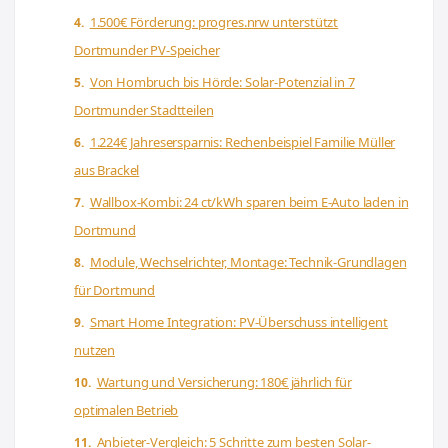
1.500€ Förderung: progres.nrw unterstützt
Dortmunder PV-Speicher
Von Hombruch bis Hörde: Solar-Potenzial in 7
Dortmunder Stadtteilen
1.224€ Jahresersparnis: Rechenbeispiel Familie Müller
aus Brackel
Wallbox-Kombi: 24 ct/kWh sparen beim E-Auto laden in
Dortmund
Module, Wechselrichter, Montage: Technik-Grundlagen
für Dortmund
Smart Home Integration: PV-Überschuss intelligent
nutzen
Wartung und Versicherung: 180€ jährlich für
optimalen Betrieb
Anbieter-Vergleich: 5 Schritte zum besten Solar-