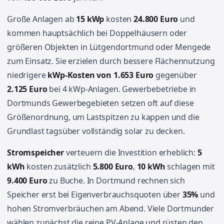
Große Anlagen ab
15 kWp
kosten
24.800 Euro
und
kommen hauptsächlich bei Doppelhäusern oder
größeren Objekten in Lütgendortmund oder Mengede
zum Einsatz. Sie erzielen durch bessere Flächennutzung
niedrigere
kWp-Kosten von 1.653 Euro
gegenüber
2.125 Euro
bei 4 kWp-Anlagen. Gewerbebetriebe in
Dortmunds Gewerbegebieten setzen oft auf diese
Größenordnung, um Lastspitzen zu kappen und die
Grundlast tagsüber vollständig solar zu decken.
Stromspeicher
verteuern die Investition erheblich:
5
kWh
kosten zusätzlich
5.800 Euro
,
10 kWh
schlagen mit
9.400 Euro
zu Buche. In Dortmund rechnen sich
Speicher erst bei Eigenverbrauchsquoten über
35%
und
hohen Stromverbräuchen am Abend. Viele Dortmunder
wählen zunächst die reine PV-Anlage und rüsten den