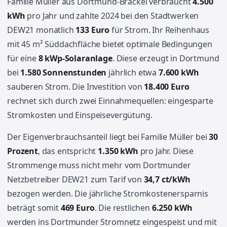
Familie Müller aus Dortmund-Brackel verbraucht
4.500
kWh
pro Jahr und zahlte 2024 bei den Stadtwerken
DEW21 monatlich
133 Euro
für Strom. Ihr Reihenhaus
mit 45 m² Süddachfläche bietet optimale Bedingungen
für eine
8 kWp-Solaranlage
. Diese erzeugt in Dortmund
bei
1.580 Sonnenstunden
jährlich etwa
7.600 kWh
sauberen Strom. Die Investition von
18.400 Euro
rechnet sich durch zwei Einnahmequellen: eingesparte
Stromkosten und Einspeisevergütung.
Der Eigenverbrauchsanteil liegt bei Familie Müller bei
30
Prozent
, das entspricht
1.350 kWh
pro Jahr. Diese
Strommenge muss nicht mehr vom Dortmunder
Netzbetreiber DEW21 zum Tarif von
34,7 ct/kWh
bezogen werden. Die jährliche Stromkostenersparnis
beträgt somit
469 Euro
. Die restlichen
6.250 kWh
werden ins Dortmunder Stromnetz eingespeist und mit