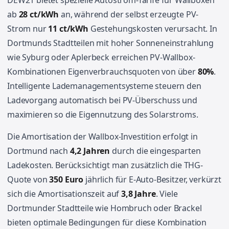
DEW21 bietet spezielle Autostrom-Tarife für Wallboxen
ab
28 ct/kWh
an, während der selbst erzeugte PV-
Strom nur
11 ct/kWh
Gestehungskosten verursacht. In
Dortmunds Stadtteilen mit hoher Sonneneinstrahlung
wie Syburg oder Aplerbeck erreichen PV-Wallbox-
Kombinationen Eigenverbrauchsquoten von über
80%
.
Intelligente Lademanagementsysteme steuern den
Ladevorgang automatisch bei PV-Überschuss und
maximieren so die Eigennutzung des Solarstroms.
Die Amortisation der Wallbox-Investition erfolgt in
Dortmund nach
4,2 Jahren
durch die eingesparten
Ladekosten. Berücksichtigt man zusätzlich die THG-
Quote von
350 Euro
jährlich für E-Auto-Besitzer, verkürzt
sich die Amortisationszeit auf
3,8 Jahre
. Viele
Dortmunder Stadtteile wie Hombruch oder Brackel
bieten optimale Bedingungen für diese Kombination