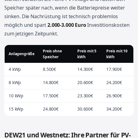
Speicher später nach, wenn die Batteriepreise weiter
sinken. Die Nachrüstung ist technisch problemlos
möglich und spart
2.000-3.000 Euro
Investitionskosten
zum jetzigen Zeitpunkt.
Preis ohne
Preis mit 5
Preis mit 10
Anlagengröße
Speicher
kWh
kWh
4 kWp
8.500€
14.300€
17.900€
8 kWp
14.800€
20.600€
24.200€
10 kWp
17.500€
23.300€
26.900€
15 kWp
24.800€
30.600€
34.200€
DEW21 und Westnetz: Ihre Partner für PV-