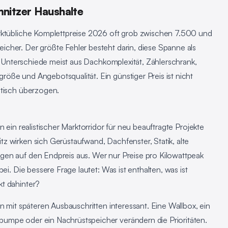
nitzer Haushalte
arktübliche Komplettpreise 2026 oft grob zwischen 7.500 und
cher. Der größte Fehler besteht darin, diese Spanne als
ie Unterschiede meist aus Dachkomplexität, Zählerschrank,
öße und Angebotsqualität. Ein günstiger Preis ist nicht
atisch überzogen.
n ein realistischer Marktorridor für neu beauftragte Projekte
z wirken sich Gerüstaufwand, Dachfenster, Statik, alte
gen auf den Endpreis aus. Wer nur Preise pro Kilowattpeak
ei. Die bessere Frage lautet: Was ist enthalten, was ist
t dahinter?
n mit späteren Ausbauschritten interessant. Eine Wallbox, ein
umpe oder ein Nachrüstspeicher verändern die Prioritäten.