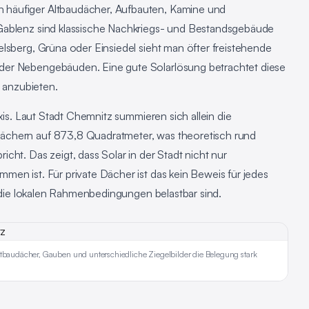
häufiger Altbaudächer, Aufbauten, Kamine und
Gablenz sind klassische Nachkriegs- und Bestandsgebäude
lsberg, Grüna oder Einsiedel sieht man öfter freistehende
der Nebengebäuden. Eine gute Solarlösung betrachtet diese
t anzubieten.
axis. Laut Stadt Chemnitz summieren sich allein die
ächern auf 873,8 Quadratmeter, was theoretisch rund
cht. Das zeigt, dass Solar in der Stadt nicht nur
en ist. Für private Dächer ist das kein Beweis für jedes
ss die lokalen Rahmenbedingungen belastbar sind.
ltbaudächer, Gauben und unterschiedliche Ziegelbilder die Belegung stark