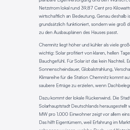
Netzstrom lokal rund 39,87 Cent pro Kilowat
wirtschaftlich an Bedeutung. Genau deshalb is
grundsätzlich funktioniert, sondern wie groß d
zu den Ausbauplänen des Hauses passt.
Chemnitz liegt höher und kühler als viele g
wichtig: Solar profitiert von klaren, hellen T
Bauchgefühl. Für Solar ist das kein Nachteil.
Sonnenscheindauer, Globalstrahlung, Verscha
Klimareihe für die Station Chemnitz kommt auf
saubere Erträge zu erzielen, wenn Dachbele
Dazu kommt der lokale Rückenwind. Die Stadt 
Solarhauptstadt Deutschlands herausgestellt
MW pro 1.000 Einwohner zeigt vor allem eins:
Das hilft Eigentümern, weil Erfahrung im Markt