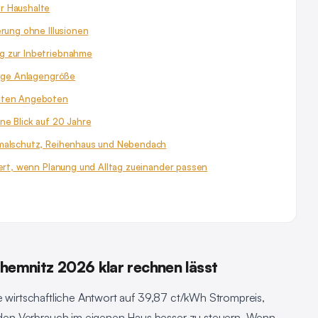
r Haushalte
erung ohne Illusionen
g zur Inbetriebnahme
tige Anlagengröße
auten Angeboten
ne Blick auf 20 Jahre
kmalschutz, Reihenhaus und Nebendach
iert, wenn Planung und Alltag zueinander passen
Chemnitz 2026 klar rechnen lässt
ne wirtschaftliche Antwort auf 39,87 ct/kWh Strompreis,
en Verbrauch im eigenen Haus besser zu steuern. Wenn