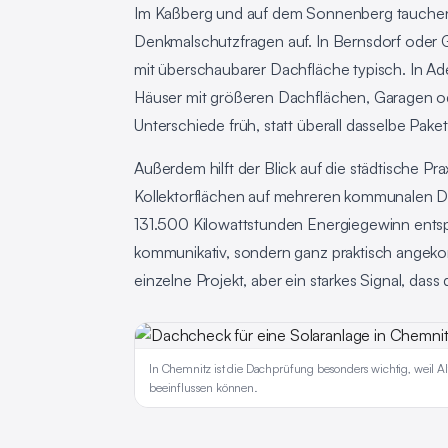
Im Kaßberg und auf dem Sonnenberg tauchen 
Denkmalschutzfragen auf. In Bernsdorf oder 
mit überschaubarer Dachfläche typisch. In Ade
Häuser mit größeren Dachflächen, Garagen o
Unterschiede früh, statt überall dasselbe Pake
Außerdem hilft der Blick auf die städtische Pr
Kollektorflächen auf mehreren kommunalen D
131.500 Kilowattstunden Energiegewinn entspri
kommunikativ, sondern ganz praktisch angekomm
einzelne Projekt, aber ein starkes Signal, da
In Chemnitz ist die Dachprüfung besonders wichtig, weil A
beeinflussen können.