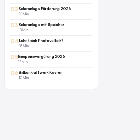
02
Solaranlage Förderung 2026
20 Min.
03
Solaranlage mit Speicher
18 Min.
04
Lohnt sich Photovoltaik?
15 Min.
05
Einspeisevergütung 2026
12 Min.
06
Balkonkraftwerk Kosten
10 Min.