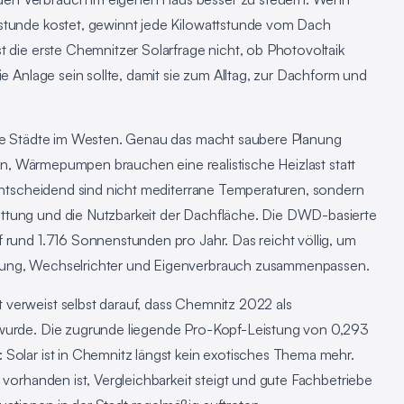
tstunde kostet, gewinnt jede Kilowattstunde vom Dach
t die erste Chemnitzer Solarfrage nicht, ob Photovoltaik
ie Anlage sein sollte, damit sie zum Alltag, zur Dachform und
roße Städte im Westen. Genau das macht saubere Planung
agen, Wärmepumpen brauchen eine realistische Heizlast statt
 Entscheidend sind nicht mediterrane Temperaturen, sondern
ttung und die Nutzbarkeit der Dachfläche. Die DWD-basierte
 rund 1.716 Sonnenstunden pro Jahr. Das reicht völlig, um
gung, Wechselrichter und Eigenverbrauch zusammenpassen.
verweist selbst darauf, dass Chemnitz 2022 als
 wurde. Die zugrunde liegende Pro-Kopf-Leistung von 0,293
 Solar ist in Chemnitz längst kein exotisches Thema mehr.
 vorhanden ist, Vergleichbarkeit steigt und gute Fachbetriebe