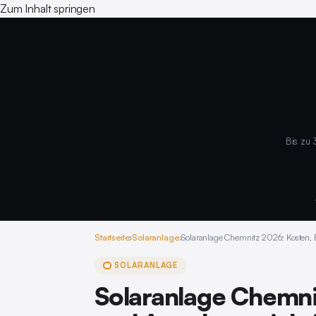
Zum Inhalt springen
Bis zu 
Startseite
›
Solaranlage
›
Solaranlage Chemnitz 2026: Kosten, E
SOLARANLAGE
Solaranlage Chemni